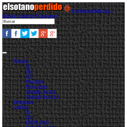
Elsotanoperdido.com -
Revista Online de Videojuegos
Noticias
PC
PS4
PS5
Xbox One
Xbox Series
Nintendo Switch
Nintendo Switch 2
Destacadas
Análisis
PC
PS4
XBOX ONE