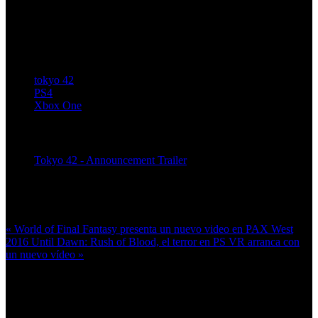
tokyo 42
PS4
Xbox One
Artículos relacionados (por etiqueta)
Tokyo 42 - Announcement Trailer
Más en esta categoría:
« World of Final Fantasy presenta un nuevo video en PAX West
2016
Until Dawn: Rush of Blood, el terror en PS VR arranca con
un nuevo vídeo »