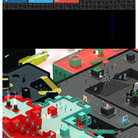
1
2
3
4
5
(1 Voto)