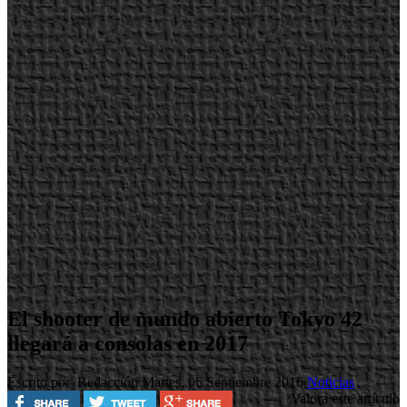
El shooter de mundo abierto Tokyo 42
llegará a consolas en 2017
Escrito por Redacción
Martes, 06 Septiembre 2016
Noticias
Valora este artículo