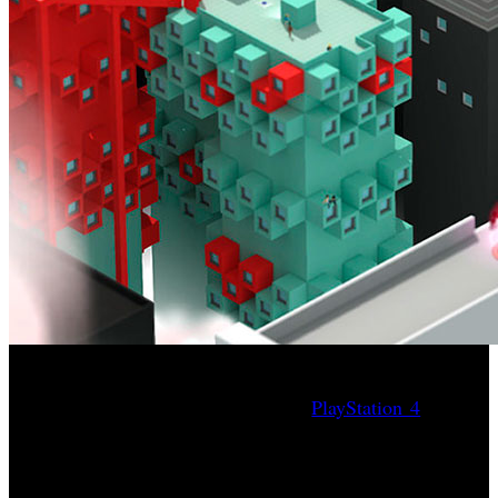
El estudio SMAC Games y la editora Mode 7, han
anunciado que habrá versiones para
PlayStation 4
y Xbox
Tokyo 42’
One de ‘
, un interesante shooter anunciado para
PC de mundo abierto que combina una especie de GTA,
Monument Valley y Worms. ¿Cómo puede ser?, Paul