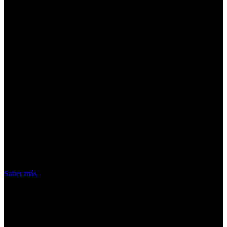
¡Atención! Las cookies nos permiten
ofrecer nuestros servicios. Al utilizar
nuestros servicios, aceptas el uso que
hacemos de las cookies
Acepto
Saber más