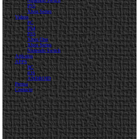
Nintendo Switch
PS5
Xbox Series
Videos
PC
PS4
PS5
Xbox One
Xbox Series
Nintendo Switch
Artículos
APPS
PC
iOS
ANDROID
Prensa
Contacto