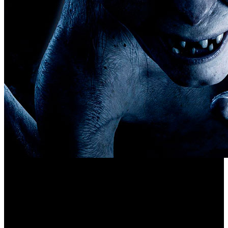
La desarrolladora Daedalic Entertainment ha liberado las
El Señor de los Anillos:
primeras imágenes de juego de ‘
Gollum
’, título centrado en la historia del personaje de la
Tierra Media que se está desarrollando para PC y consolas
de próxima generación. El juego acompañará a Smeagol