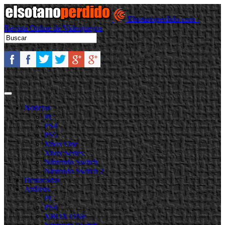
Elsotanoperdido.com -
Revista Online de Videojuegos
Noticias
PC
PS4
PS5
Xbox One
Xbox Series
Nintendo Switch
Nintendo Switch 2
Destacadas
Análisis
PC
PS4
XBOX ONE