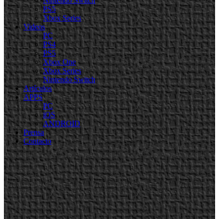
Nintendo Switch
PS5
Xbox Series
Videos
PC
PS4
PS5
Xbox One
Xbox Series
Nintendo Switch
Artículos
APPS
PC
iOS
ANDROID
Prensa
Contacto