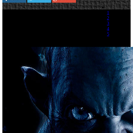
1
2
3
4
5
(3 votos)