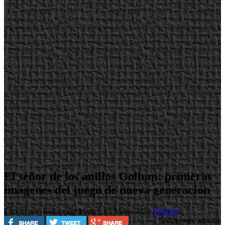
El señor de los anillos Gollum: primeras
imágenes del juego de nueva generación
Escrito por Redacción
Martes, 05 Mayo 2020
Noticias
Valora este artículo