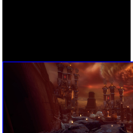
incluidos los pasos hasta que su alma se corrompe. Según
las imágenes, será posible adoptar decisiones con el
personaje y tratar con sus diferentes estados de
personalidad. La nueva apuesta por el universo se presenta
como una aventura para un solo jugador, dentro del cual
habrá espacio para elementos de acción, pero también
sigilo y plataformas. Se espera en versiones para
PlayStation 5, Xbox Series X y PC a lo largo de 2021.