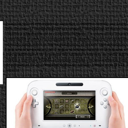
Iwata ha sido el encargado de desvelar el misterio vertido por la red
Wii. Durante la conferencia de la compañía ofrecida en el día de h
dinámica plataforma de la compañía Nipona. La innovadora apuesta 
controlador y ofrecer a los jugadores un amplio abanico de oportun
ofrecido datos sobre la nueva plataforma, el soporte que adoptarán s
características técnicas, pero según informan fuentes relacionadas c
más grande que el de la propia Wii, aunque vistiendo un perfil alg
1080p a través de HDMI, la consola contará con una memoria flash
de propiedad de alta densidad óptica de tamaño similar a un DVD. L
sistema.