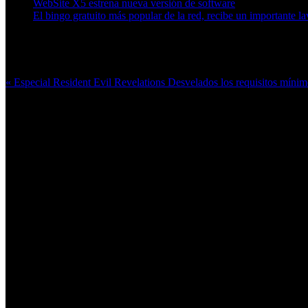
WebSite X5 estrena nueva versión de software
El bingo gratuito más popular de la red, recibe un importante l
Más en esta categoría:
« Especial Resident Evil Revelations
Desvelados los requisitos míni