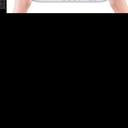
e una pantalla táctil de 6.2 pulgadas controlada por lápiz óptico, una c
otografías y el uso de realidad aumentada, altavoces, dispositivo para 
ena cuenta del abismal salto que la compañía japonesa ha dado hacia la
uchas de las demostraciones presentadas dejaban claras muestras de ilu
, invitada estelar al evento, han sido: Darksiders II, Tekken, Batman 
 of Two, Need for Speed y FIFA 12 entre otros.