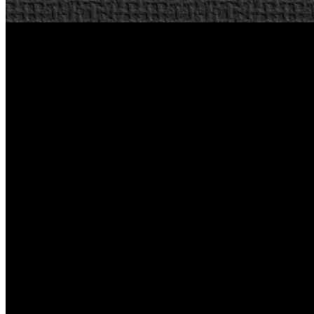
Por su parte el controlador con un tamaño similar a un Ipad, nos ofrec
botones A, B, X, Y, dos gatillos, giroscopio, cámara para la toma de f
de visión.
El apartado gráfico de los videos mostrados durante el evento, dan bu
superproducciones de la talla y exigencia gráfica de Battlefield 3. M
dinámico, reflexión completa así como antialiasing.
Los juegos presentados para la ocasión por Nintendo y Electronic Arts
Dirt, Metro Last Night, NFL, Battlefield 3, Harry Potter, Sims, Army
WiiU - E3 2011 Presentación