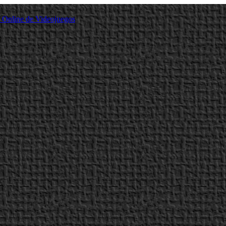
a Online de Videojuegos