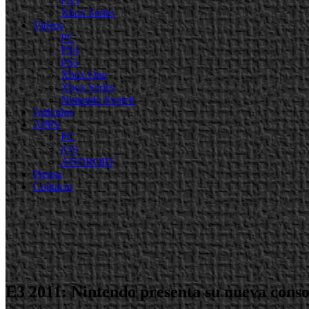
PS5
Xbox Series
Videos
PC
PS4
PS5
Xbox One
Xbox Series
Nintendo Switch
Artículos
APPS
PC
iOS
ANDROID
Prensa
Contacto
E3 2011: Nintendo presenta su nueva cons