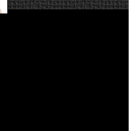
ruceta para movimientos, vibración, acelerómetro, 2 pad analógicos,
conexión de auriculares así como pantalla mate con apertura de ángulo
 alta definición, luciendo perfectamente en próximas
minación dinámica y sombras, huecos de luz, renderizado de rango
Arkham City, Assassin’s Creed, Ghost Recon Future Soldier, Aliens,