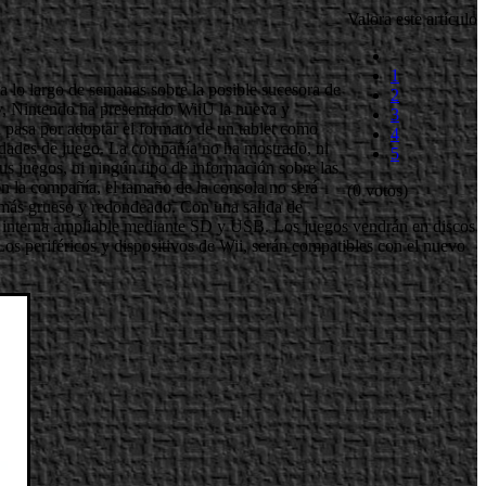
Valora este artículo
1
 a lo largo de semanas sobre la posible sucesora de
2
oy, Nintendo ha presentado WiiU la nueva y
3
pasa por adoptar el formato de un tablet como
4
idades de juego. La compañía no ha mostrado, ni
5
us juegos, ni ningún tipo de información sobre las
on la compañía, el tamaño de la consola no será
(0 votos)
o más grueso y redondeado. Con una salida de
 interna ampliable mediante SD y USB. Los juegos vendrán en discos
os periféricos y dispositivos de Wii, serán compatibles con el nuevo