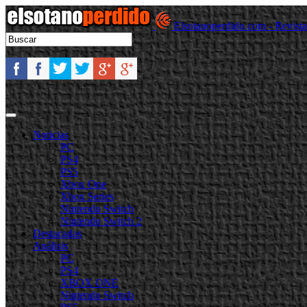
Elsotanoperdido.com - Revist
Noticias
PC
PS4
PS5
Xbox One
Xbox Series
Nintendo Switch
Nintendo Switch 2
Destacadas
Análisis
PC
PS4
XBOX ONE
Nintendo Switch