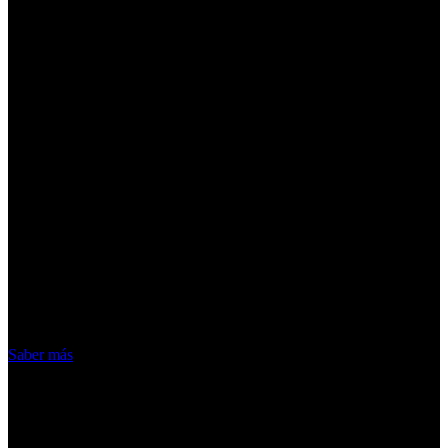
¡Atención! Las cookies nos permiten
ofrecer nuestros servicios. Al utilizar
nuestros servicios, aceptas el uso que
hacemos de las cookies
Acepto
Saber más