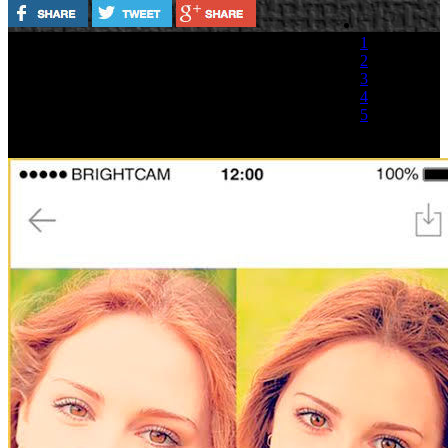
1
La moda del selfie o autoretrato parece no tener
2
fin. Miles de usuarios que aprovechan cualquier
3
ocasión para subir instantáneas en sus perfiles
4
sociales o el uso del ‘Palo’ que llevó a la locura
5
algunos a comercios en la campaña navideña,
son algunos ejemplos. Para los aficionados a la
(0 votos)