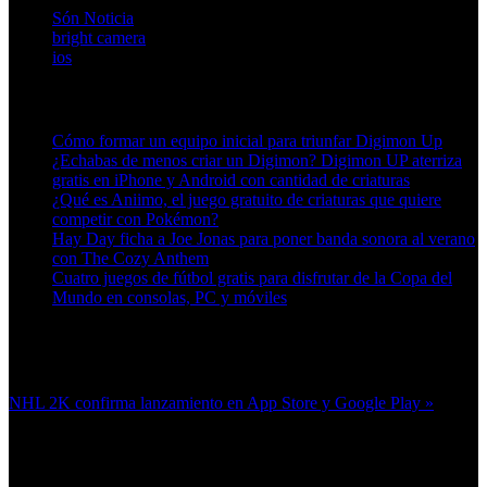
Són Noticia
bright camera
ios
Artículos relacionados (por etiqueta)
Cómo formar un equipo inicial para triunfar Digimon Up
¿Echabas de menos criar un Digimon? Digimon UP aterriza
gratis en iPhone y Android con cantidad de criaturas
¿Qué es Aniimo, el juego gratuito de criaturas que quiere
competir con Pokémon?
Hay Day ficha a Joe Jonas para poner banda sonora al verano
con The Cozy Anthem
Cuatro juegos de fútbol gratis para disfrutar de la Copa del
Mundo en consolas, PC y móviles
Más en esta categoría:
NHL 2K confirma lanzamiento en App Store y Google Play »