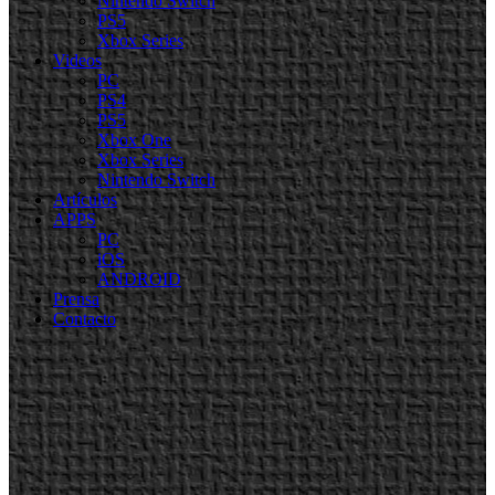
Nintendo Switch
PS5
Xbox Series
Videos
PC
PS4
PS5
Xbox One
Xbox Series
Nintendo Switch
Artículos
APPS
PC
iOS
ANDROID
Prensa
Contacto