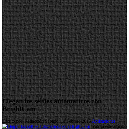
Llegan los selfies automáticos con
BrightCam
Escrito por Redacción
Sábado, 14 Febrero 2015
Aplicaciones
Valora este artículo