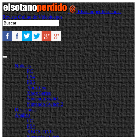
Elsotanoperdido.com -
Revista Online de Videojuegos
Noticias
PC
PS4
PS5
Xbox One
Xbox Series
Nintendo Switch
Nintendo Switch 2
Destacadas
Análisis
PC
PS4
XBOX ONE