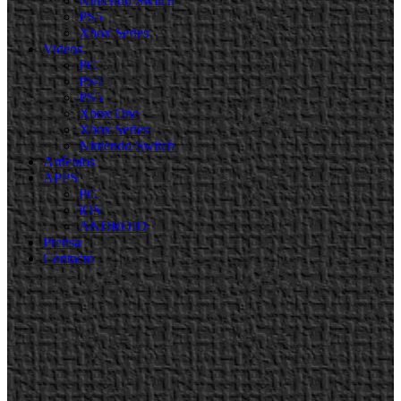
Nintendo Switch
PS5
Xbox Series
Videos
PC
PS4
PS5
Xbox One
Xbox Series
Nintendo Switch
Artículos
APPS
PC
iOS
ANDROID
Prensa
Contacto