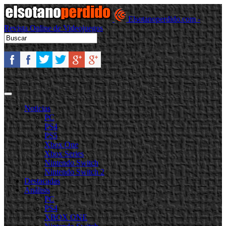
Elsotanoperdido.com -
Revista Online de Videojuegos
Noticias
PC
PS4
PS5
Xbox One
Xbox Series
Nintendo Switch
Nintendo Switch 2
Destacadas
Análisis
PC
PS4
XBOX ONE