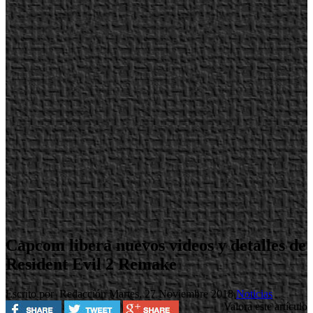
Capcom libera nuevos videos y detalles de
Resident Evil 2 Remake
Escrito por Redacción
Martes, 27 Noviembre 2018
Noticias
Valora este artículo