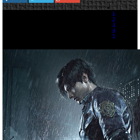
1
2
3
4
5
(2 votos)