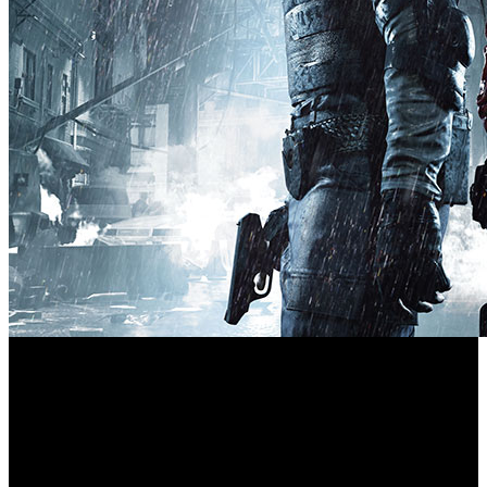
Capcom Japón ha distribuido cinco nuevos vídeos de
Resident Evil 2 Remake
‘
’ dentro de la serie llamada
"Reports". Estos materiales, en sí mismos, no incluyen casi
nada nuevo, pero la última pieza es muy intrigante:
aparentemente, vemos un área completamente nueva. Los