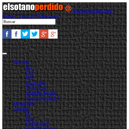
Elsotanoperdido.com -
Revista Online de Videojuegos
Noticias
PC
PS4
PS5
Xbox One
Xbox Series
Nintendo Switch
Nintendo Switch 2
Destacadas
Análisis
PC
PS4
XBOX ONE