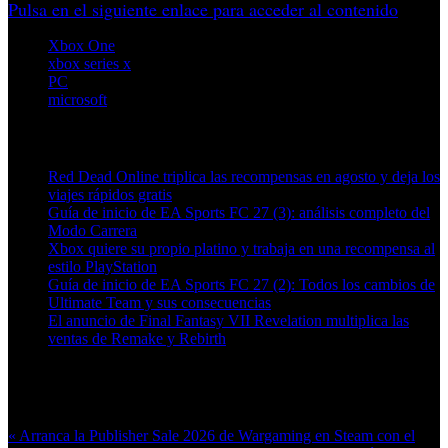
Pulsa en el siguiente enlace para acceder al contenido
Xbox One
xbox series x
PC
microsoft
Artículos relacionados (por etiqueta)
Red Dead Online triplica las recompensas en agosto y deja los
viajes rápidos gratis
Guía de inicio de EA Sports FC 27 (3): análisis completo del
Modo Carrera
Xbox quiere su propio platino y trabaja en una recompensa al
estilo PlayStation
Guía de inicio de EA Sports FC 27 (2): Todos los cambios de
Ultimate Team y sus consecuencias
El anuncio de Final Fantasy VII Revelation multiplica las
ventas de Remake y Rebirth
Más en esta categoría:
« Arranca la Publisher Sale 2026 de Wargaming en Steam con el