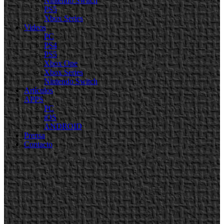
Nintendo Switch
PS5
Xbox Series
Videos
PC
PS4
PS5
Xbox One
Xbox Series
Nintendo Switch
Artículos
APPS
PC
iOS
ANDROID
Prensa
Contacto