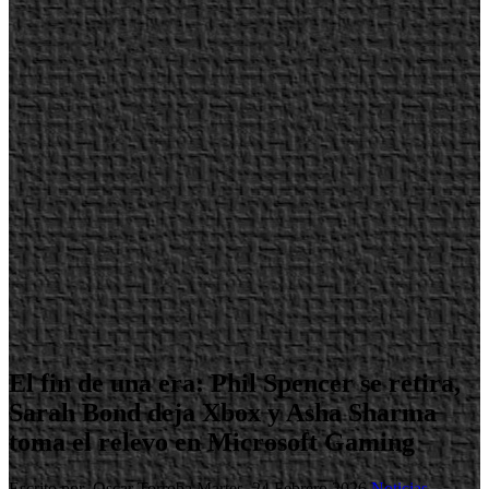
El fin de una era: Phil Spencer se retira,
Sarah Bond deja Xbox y Asha Sharma
toma el relevo en Microsoft Gaming
Escrito por Oscar Torroba
Martes, 24 Febrero 2026
Noticias