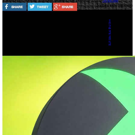
Valora este artículo
1
2
3
4
5
(1 Voto)