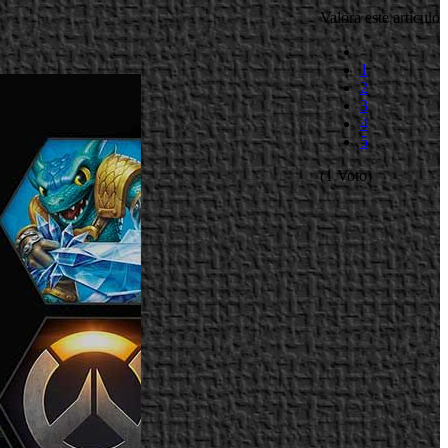
Valora este artículo
1
2
3
4
5
(1 Voto)