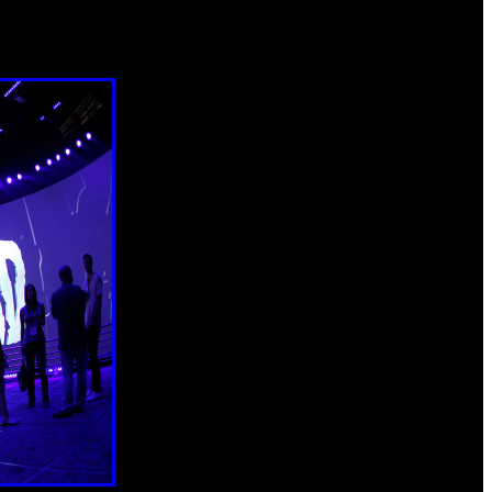
 despedidos, que además de una indemnización por despido,