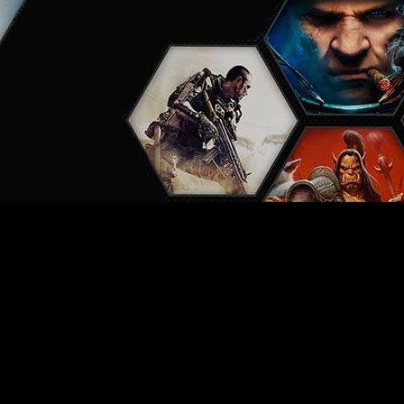
n Blizzard ha confirmado una reestructuración de la empresa 
uidor en 2018 estaba conformada por cerca de 9600 empleados, 
Activision, Blizzard y King, tras un año en el que Activis
s como distribución y eSports. Es decir, inicialmente los eq
ollo se expandieron para apoyar varias necesidades”
, asegu
equipos están desproporcionados con nuestros planes de lanz
tendremos que despedir a algunos de nuestros colegas en Est