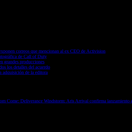
y exponen correos que mencionan al ex CEO de Activision
atográfica de Call of Duty
 en grandes producciones
dos los detalles del acuerdo
a adquisición de la editora
gdom Come: Deliverance
Windstorm: Aris Arrival confirma lanzamiento e