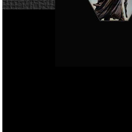
Una reunión con inversores ha sido el marco donde Activisio
al 8% de sus trabajadores. Dado que la plantilla del distrib
trabajo. Esta medida afectará a miembros del personal de 
ambiciosas expectativas puestas para 2018.
En Blizzard esta medida parece sólo afectar a departamento
últimos años, muchos de nuestros equipos ajenos al desarr
interno.
“Actualmente, los niveles de personal en algunos 
áreas de la organización. Siento compartir la noticia que 