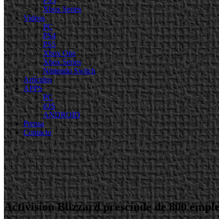
PS5
Xbox Series
Videos
PC
PS4
PS5
Xbox One
Xbox Series
Nintendo Switch
Artículos
APPS
PC
iOS
ANDROID
Prensa
Contacto
Activision Blizzard prescinde de 800 emple