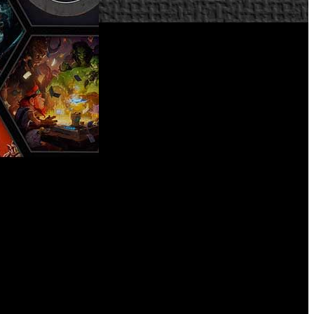
que incluiría un importante recorte de personal que afectará
se espera que el recorte de plantilla afecte a 800 puestos de
ion ha logrado resultados récord, aunque por debajo de las
uipos de desarrollos no sufrirán bajas de personal.
“En los
ra J. Allen Brack, presidente de Blizzard en un comunicado
amiento. Esto significa que necesitamos recortar en algunas
ados Unidos. En oficinas regionales, esperamos evaluaciones