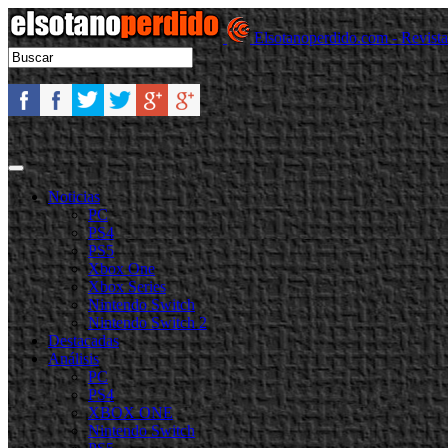
Elsotanoperdido.com - Revist
Noticias
PC
PS4
PS5
Xbox One
Xbox Series
Nintendo Switch
Nintendo Switch 2
Destacadas
Análisis
PC
PS4
XBOX ONE
Nintendo Switch