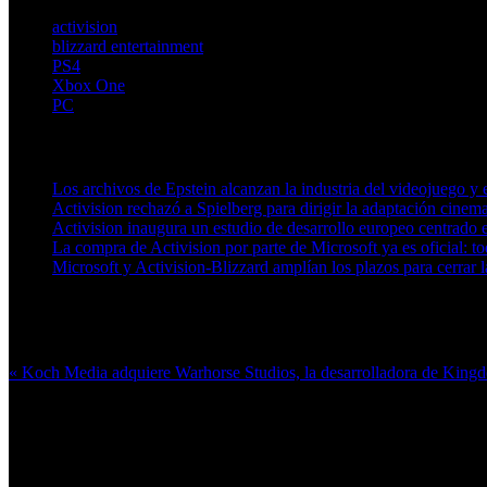
activision
blizzard entertainment
PS4
Xbox One
PC
Artículos relacionados (por etiqueta)
Los archivos de Epstein alcanzan la industria del videojuego 
Activision rechazó a Spielberg para dirigir la adaptación cinem
Activision inaugura un estudio de desarrollo europeo centrado
La compra de Activision por parte de Microsoft ya es oficial: to
Microsoft y Activision-Blizzard amplían los plazos para cerrar l
Más en esta categoría:
« Koch Media adquiere Warhorse Studios, la desarrolladora de Kin