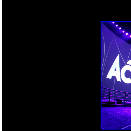
similares dependiendo según los requerimientos locales”
. 
recibirán consejos profesionales y ayuda para encontrar otro 