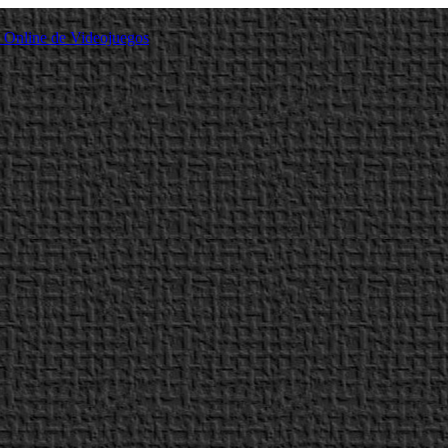
a Online de Videojuegos