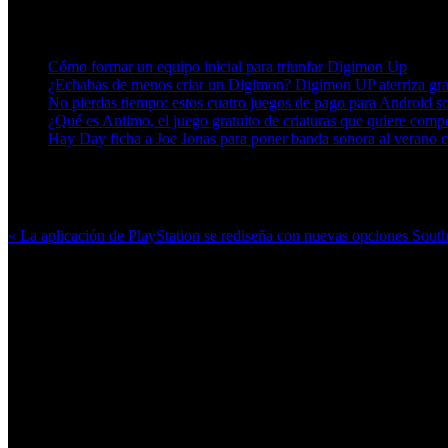
Artículos relacionados (por etiqueta)
Cómo formar un equipo inicial para triunfar Digimon Up
¿Echabas de menos criar un Digimon? Digimon UP aterriza grat
No pierdas tiempo: estos cuatro juegos de pago para Android so
¿Qué es Aniimo, el juego gratuito de criaturas que quiere com
Hay Day ficha a Joe Jonas para poner banda sonora al veran
Más en esta categoría:
« La aplicación de PlayStation se rediseña con nuevas opciones
South