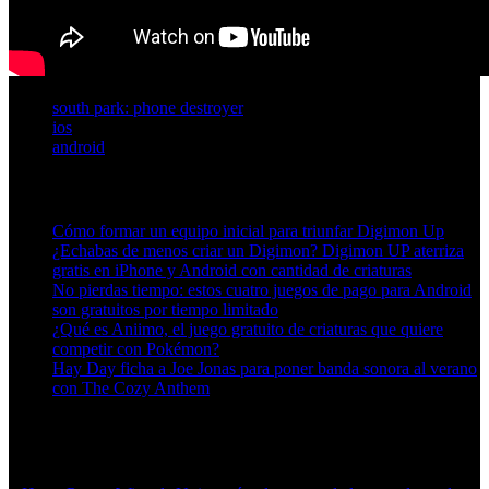
south park: phone destroyer
ios
android
Artículos relacionados (por etiqueta)
Cómo formar un equipo inicial para triunfar Digimon Up
¿Echabas de menos criar un Digimon? Digimon UP aterriza
gratis en iPhone y Android con cantidad de criaturas
No pierdas tiempo: estos cuatro juegos de pago para Android
son gratuitos por tiempo limitado
¿Qué es Aniimo, el juego gratuito de criaturas que quiere
competir con Pokémon?
Hay Day ficha a Joe Jonas para poner banda sonora al verano
con The Cozy Anthem
Más en esta categoría: