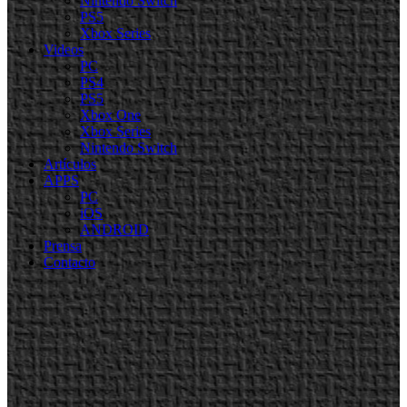
Nintendo Switch
PS5
Xbox Series
Videos
PC
PS4
PS5
Xbox One
Xbox Series
Nintendo Switch
Artículos
APPS
PC
iOS
ANDROID
Prensa
Contacto