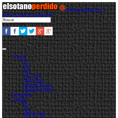
Elsotanoperdido.com -
Revista Online de Videojuegos
Noticias
PC
PS4
PS5
Xbox One
Xbox Series
Nintendo Switch
Nintendo Switch 2
Destacadas
Análisis
PC
PS4
XBOX ONE