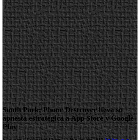
South Park: Phone Destroyer lleva su
apuesta estratégica a App Store y Google
Play
Escrito por Redacción
Lunes, 13 Noviembre 2017
Aplicaciones