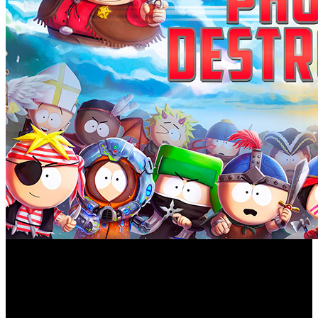
Ubisoft y South Park Digital Studios han cumplido con lo
South Park:
prometido, y fieles a la cita han lanzado ‘
Phone Destroyer
’ en App Store y Google Play.
Desarrollado por RedLynx, un estudio de Ubisoft, en