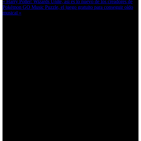
« Harry Potter: Wizards Unite, así es lo nuevo de los creadores de
Pokémon GO
Music Puzzle, el juego gratuito para conseguir oído
musical »