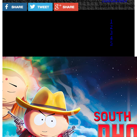
Valora este artículo
1
2
3
4
5
(1 Voto)