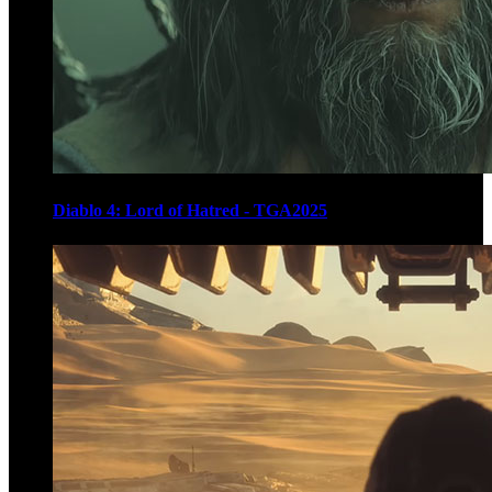
Diablo 4: Lord of Hatred - TGA2025