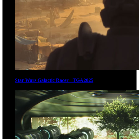
Star Wars Galactic Racer - TGA2025