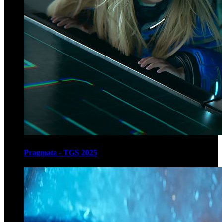
Pragmata - TGS 2025