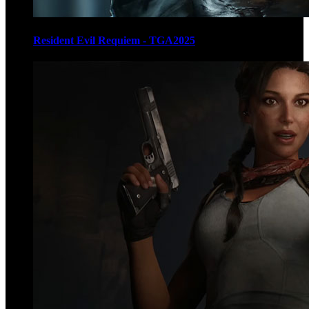
Resident Evil Requiem - TGA2025