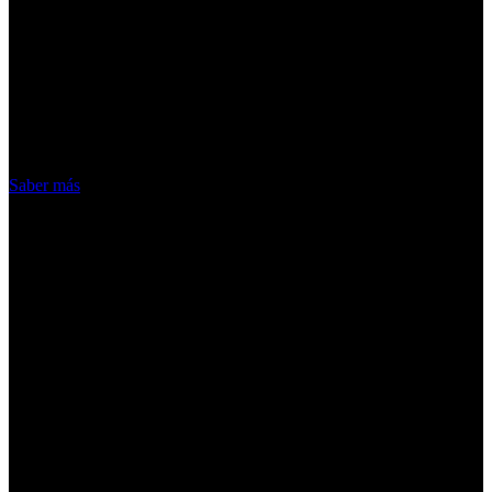
¡Atención! Las cookies nos permiten
ofrecer nuestros servicios. Al utilizar
nuestros servicios, aceptas el uso que
hacemos de las cookies
Acepto
Saber más