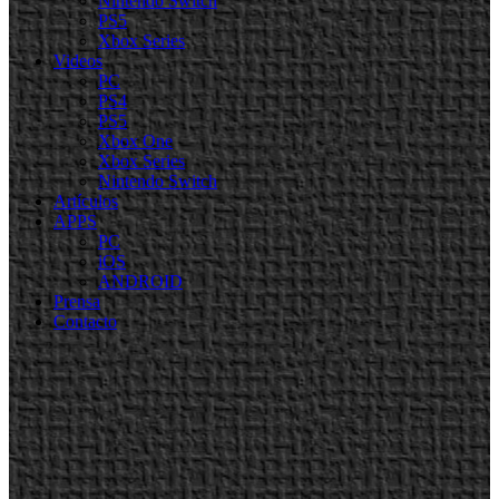
Nintendo Switch
PS5
Xbox Series
Videos
PC
PS4
PS5
Xbox One
Xbox Series
Nintendo Switch
Artículos
APPS
PC
iOS
ANDROID
Prensa
Contacto