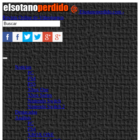
Elsotanoperdido.com -
Revista Online de Videojuegos
Noticias
PC
PS4
PS5
Xbox One
Xbox Series
Nintendo Switch
Nintendo Switch 2
Destacadas
Análisis
PC
PS4
XBOX ONE