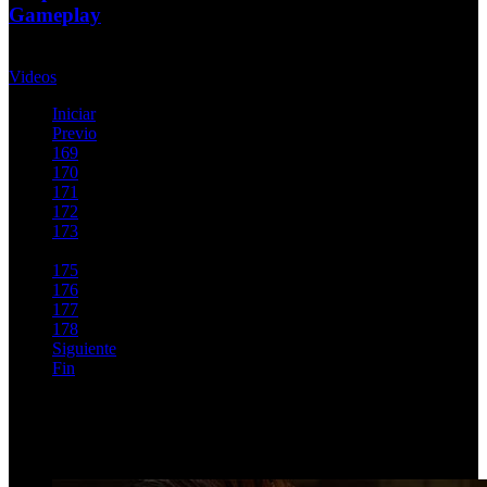
Gameplay
Lunes, 09 Septiembre 2013
Videos
Iniciar
Previo
169
170
171
172
173
174
175
176
177
178
Siguiente
Fin
Página 174 de 184
Top Videos