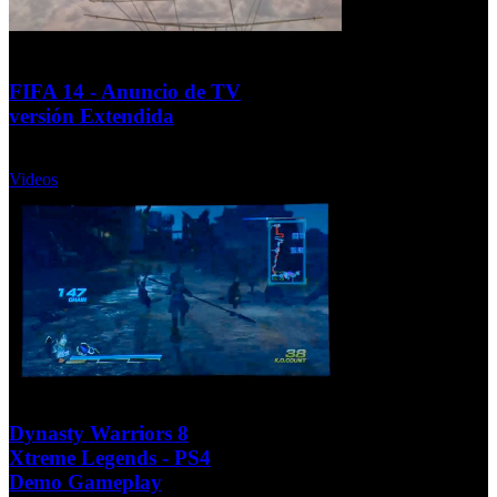
FIFA 14 - Anuncio de TV
versión Extendida
Martes, 10 Septiembre 2013
Videos
Dynasty Warriors 8
Xtreme Legends - PS4
Demo Gameplay