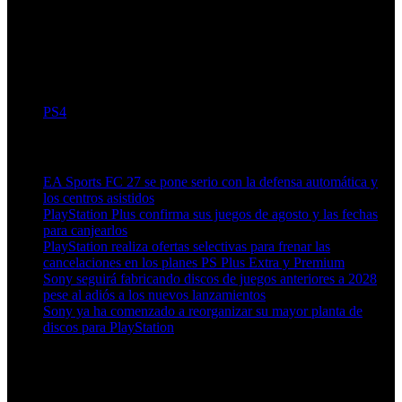
PS4
Artículos relacionados (por etiqueta)
EA Sports FC 27 se pone serio con la defensa automática y
los centros asistidos
PlayStation Plus confirma sus juegos de agosto y las fechas
para canjearlos
PlayStation realiza ofertas selectivas para frenar las
cancelaciones en los planes PS Plus Extra y Premium
Sony seguirá fabricando discos de juegos anteriores a 2028
pese al adiós a los nuevos lanzamientos
Sony ya ha comenzado a reorganizar su mayor planta de
discos para PlayStation