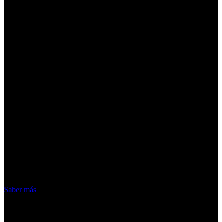
¡Atención! Las cookies nos permiten
ofrecer nuestros servicios. Al utilizar
nuestros servicios, aceptas el uso que
hacemos de las cookies
Acepto
Saber más