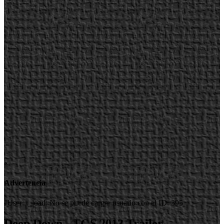
×
Advertencia
JUser: :_load: No se puede cargar usuario con el ID: 395
Deep Down - TGS 2013 Trailer