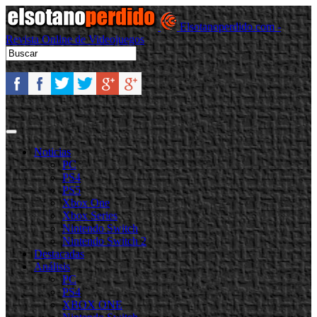
Elsotanoperdido.com -
Revista Online de Videojuegos
Noticias
PC
PS4
PS5
Xbox One
Xbox Series
Nintendo Switch
Nintendo Switch 2
Destacadas
Análisis
PC
PS4
XBOX ONE