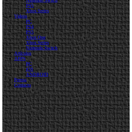
Nintendo Switch
PS5
Xbox Series
Videos
PC
PS4
PS5
Xbox One
Xbox Series
Nintendo Switch
Artículos
APPS
PC
iOS
ANDROID
Prensa
Contacto