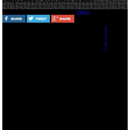
Escrito por
Lunes, 09 Septiembre 2013
Videos
Valora este artículo
1
2
3
4
5
(0 votos)