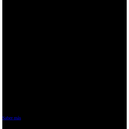
¡Atención! Las cookies nos permiten
ofrecer nuestros servicios. Al utilizar
nuestros servicios, aceptas el uso que
hacemos de las cookies
Acepto
Saber más