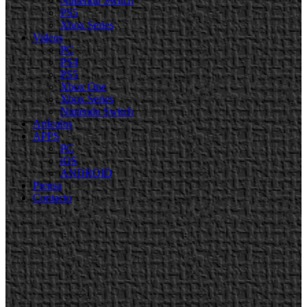
Nintendo Switch
PS5
Xbox Series
Videos
PC
PS4
PS5
Xbox One
Xbox Series
Nintendo Switch
Artículos
APPS
PC
iOS
ANDROID
Prensa
Contacto