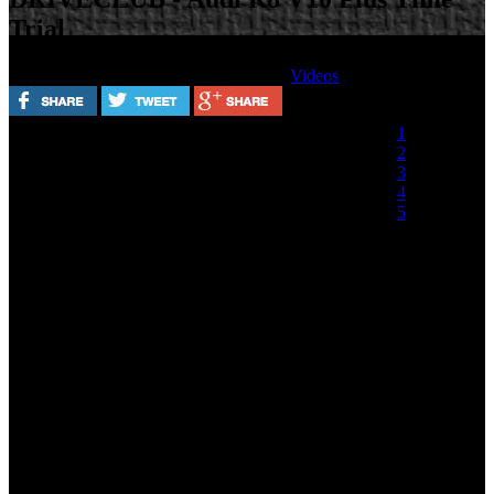
Trial
Escrito por
Lunes, 16 Septiembre 2013
Videos
Valora este artículo
1
2
3
4
5
(0 votos)