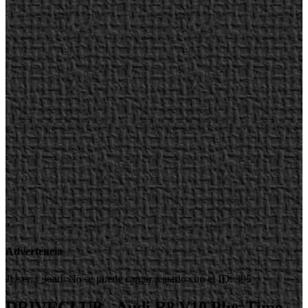
×
Advertencia
JUser: :_load: No se puede cargar usuario con el ID: 395
DRIVECLUB - Audi R8 V10 Plus Time