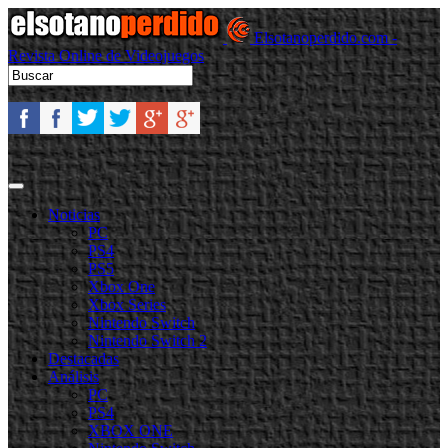
Elsotanoperdido.com -
Revista Online de Videojuegos
Noticias
PC
PS4
PS5
Xbox One
Xbox Series
Nintendo Switch
Nintendo Switch 2
Destacadas
Análisis
PC
PS4
XBOX ONE