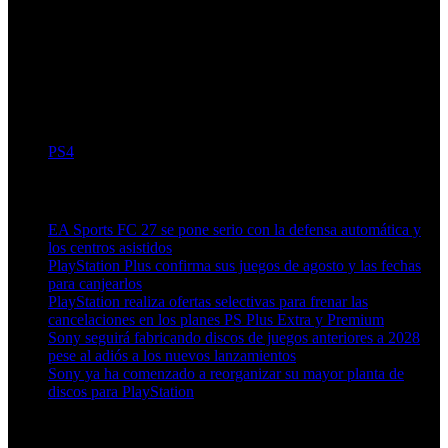
PS4
Artículos relacionados (por etiqueta)
EA Sports FC 27 se pone serio con la defensa automática y
los centros asistidos
PlayStation Plus confirma sus juegos de agosto y las fechas
para canjearlos
PlayStation realiza ofertas selectivas para frenar las
cancelaciones en los planes PS Plus Extra y Premium
Sony seguirá fabricando discos de juegos anteriores a 2028
pese al adiós a los nuevos lanzamientos
Sony ya ha comenzado a reorganizar su mayor planta de
discos para PlayStation