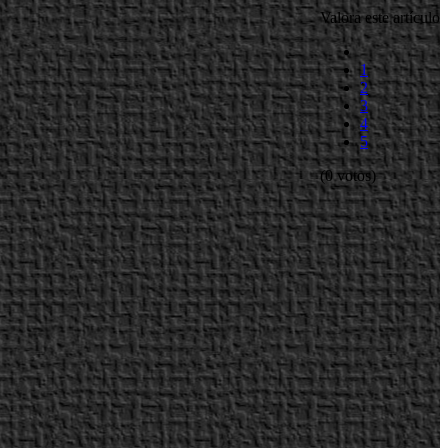
Valora este artículo
1
2
3
4
5
(0 votos)