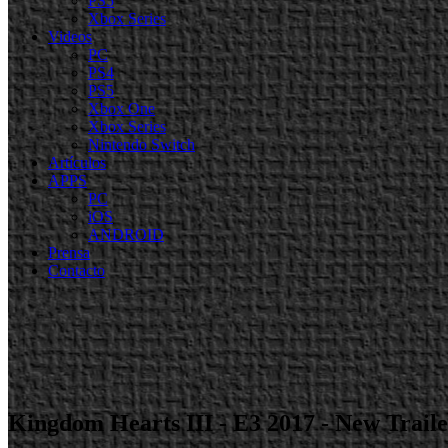
PS5
Xbox Series
Videos
PC
PS4
PS5
Xbox One
Xbox Series
Nintendo Switch
Artículos
APPS
PC
iOS
ANDROID
Prensa
Contacto
Kingdom Hearts III - E3 2017 - New Trail