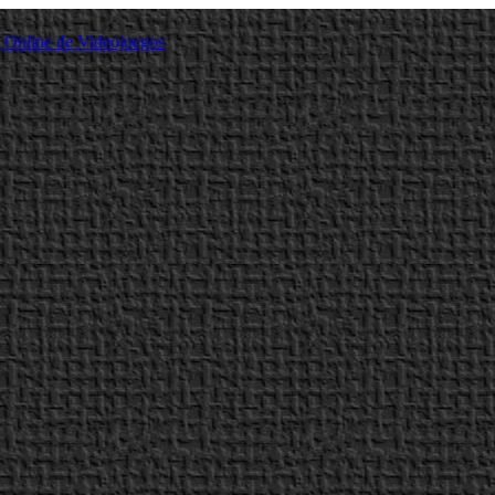
a Online de Videojuegos