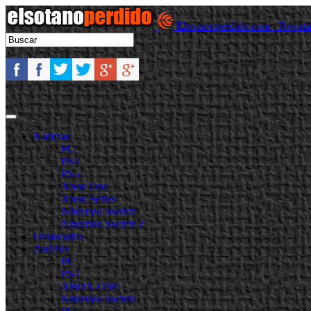
Elsotanoperdido.com - Revist
Noticias
PC
PS4
PS5
Xbox One
Xbox Series
Nintendo Switch
Nintendo Switch 2
Destacadas
Análisis
PC
PS4
XBOX ONE
Nintendo Switch