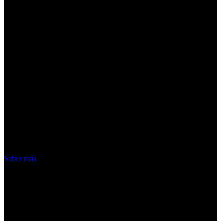
¡Atención! Las cookies nos permiten
ofrecer nuestros servicios. Al utilizar
nuestros servicios, aceptas el uso que
hacemos de las cookies
Acepto
Saber más