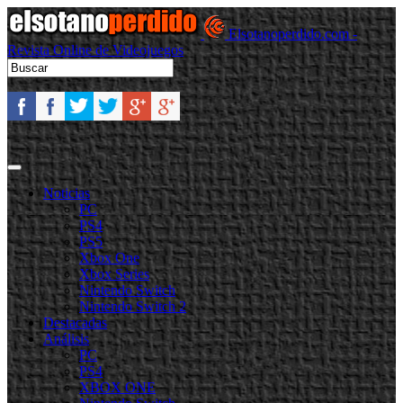
Elsotanoperdido.com -
Revista Online de Videojuegos
Noticias
PC
PS4
PS5
Xbox One
Xbox Series
Nintendo Switch
Nintendo Switch 2
Destacadas
Análisis
PC
PS4
XBOX ONE