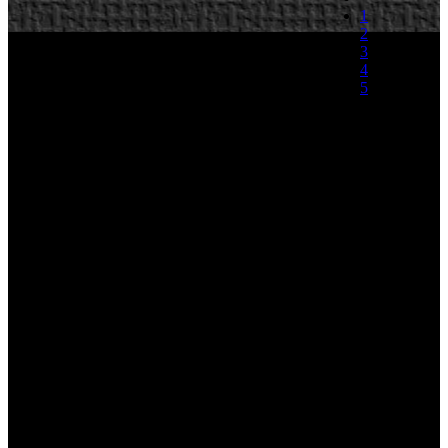
1
2
3
4
5
(1 Voto)