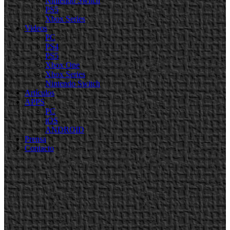
Nintendo Switch
PS5
Xbox Series
Videos
PC
PS4
PS5
Xbox One
Xbox Series
Nintendo Switch
Artículos
APPS
PC
iOS
ANDROID
Prensa
Contacto