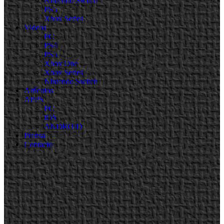
Nintendo Switch
PS5
Xbox Series
Videos
PC
PS4
PS5
Xbox One
Xbox Series
Nintendo Switch
Artículos
APPS
PC
iOS
ANDROID
Prensa
Contacto