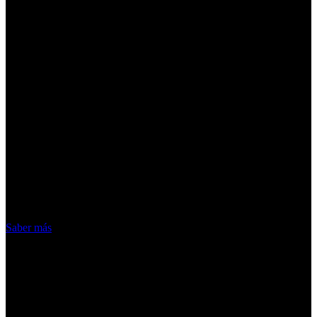
¡Atención! Las cookies nos permiten
ofrecer nuestros servicios. Al utilizar
nuestros servicios, aceptas el uso que
hacemos de las cookies
Acepto
Saber más