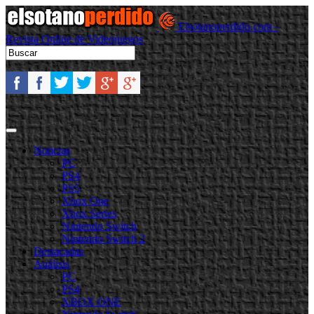
Elsotanoperdido.com -
Revista Online de Videojuegos
Noticias
PC
PS4
PS5
Xbox One
Xbox Series
Nintendo Switch
Nintendo Switch 2
Destacadas
Análisis
PC
PS4
XBOX ONE