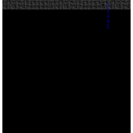
1
2
3
4
5
(0 votos)