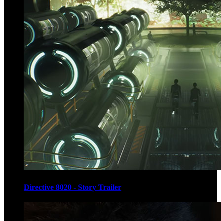
Directive 8020 - Story Trailer