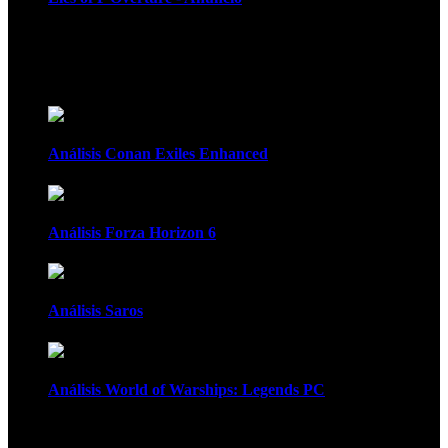
Recomendados
Análisis Conan Exiles Enhanced
Análisis Forza Horizon 6
Análisis Saros
Análisis World of Warships: Legends PC
1