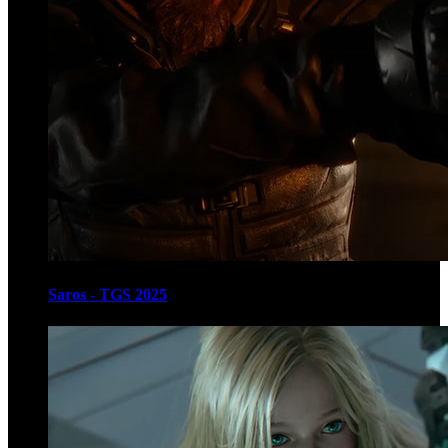
Saros - TGS 2025