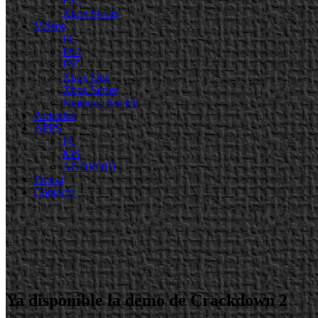
PS5
Xbox Series
Videos
PC
PS4
PS5
Xbox One
Xbox Series
Nintendo Switch
Artículos
APPS
PC
iOS
ANDROID
Prensa
Contacto
Ya disponible la demo de Crackdown 2