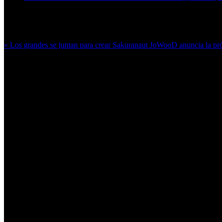
Más en esta categoría:
« Los grandes se juntan para crear Sakuranaut
JoWooD anuncia la pró