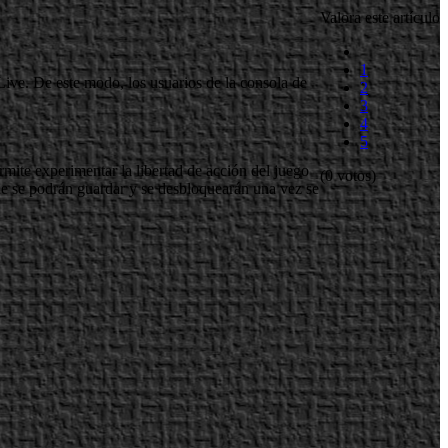
Valora este artículo
1
ve. De este modo, los usuarios de la consola de
2
3
4
5
mite experimentar la libertad de acción del juego
(0 votos)
ue se podrán guardar y se desbloquearán una vez se