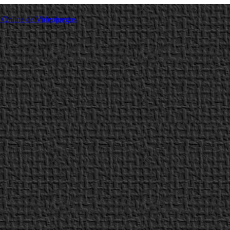
a Online de Videojuegos