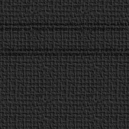
do hoy la disponibilidad de la demo pública de Crackdown 2 en Xbox Li
 del juego, que llegará a las tiendas españolas el próximo 9 de julio.
 el modo campaña individual y cooperativo para cuatro jugadores, y per
 de habilidades. La demo además, cuenta por primera vez con logros, q