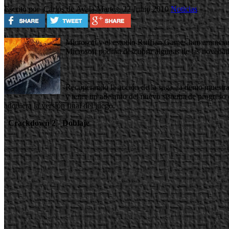
Escrito por Carlos de Ayala
Martes, 22 Junio 2010
Noticias
Microsoft y el estudio Ruffian Games han anuncia
Microsoft podrán descubrir algunas de las novedades
Recuperando la acción de la saga, la demo muestra
y tener un adelanto del nuevo sistema de progreso
adquiera la versión final del juego.
Crackdown 2 - Doblaje