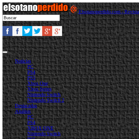
Elsotanoperdido.com - Revist
Noticias
PC
PS4
PS5
Xbox One
Xbox Series
Nintendo Switch
Nintendo Switch 2
Destacadas
Análisis
PC
PS4
XBOX ONE
Nintendo Switch