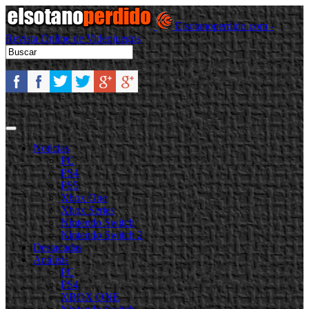
Elsotanoperdido.com -
Revista Online de Videojuegos
Noticias
PC
PS4
PS5
Xbox One
Xbox Series
Nintendo Switch
Nintendo Switch 2
Destacadas
Análisis
PC
PS4
XBOX ONE