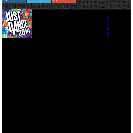
Ubisoft ha presentado ‘
World
1
Dance Floor’
,
el nuevo modo
2
multijugador de ‘Just Dance
3
2014’
, en su stand de la
4
Gamescom. El nuevo modo del
5
popular juego de baile,
permitirá a los jugadores unirse a un grupo virtual
(1 Voto)
de bailarines, al que podrán unirse amigos de la
vida real o cualquier fan de ‘Just Dance’, para disputar
competiciones temáticas (chicos contra chicas, grupo contra grupo).
Los jugadores podrán también ver su clasificación en los marcadores
globales, estadísticas de jugadores de todo el mundo, así como todas
las novedades de la comunidad del juego. ‘Just Dance 2014’ incluye
una lista de más de 40 temas de actualidad, desde los últimos éxitos
superventas hasta los más clásicos de la pista de baile.
Feel This Moment—Pitbull ft. Christina Aguilera
Pound The Alarm—Nicki Minaj
Starships – Nicki Minaj
Kiss You—One Direction