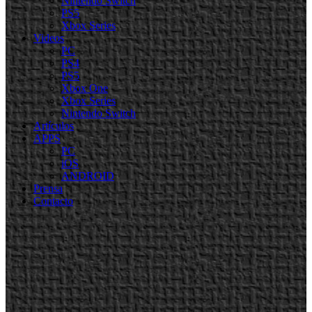
Nintendo Switch
PS5
Xbox Series
Videos
PC
PS4
PS5
Xbox One
Xbox Series
Nintendo Switch
Artículos
APPS
PC
iOS
ANDROID
Prensa
Contacto