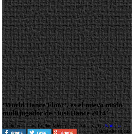
‘World Dance Floor’, es el nuevo modo
multijugador de ‘Just Dance 2014’
Escrito por Laura Roldán
Miércoles, 21 Agosto 2013
Noticias
Valora este artículo