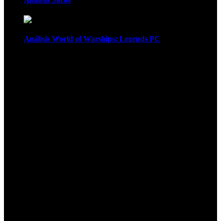
Análisis World of Warships: Legends PC
1
¡Atención! Las cookies nos permiten