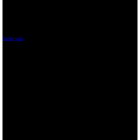
ofrecer nuestros servicios. Al utilizar
nuestros servicios, aceptas el uso que
hacemos de las cookies
Acepto
Saber más