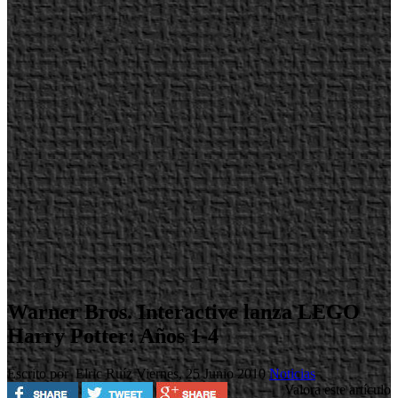
Warner Bros. Interactive lanza LEGO
Harry Potter: Años 1-4
Escrito por Elric Ruíz
Viernes, 25 Junio 2010
Noticias
Valora este artículo