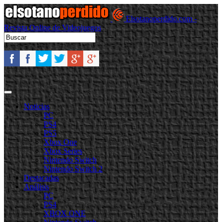
Elsotanoperdido.com -
Revista Online de Videojuegos
Noticias
PC
PS4
PS5
Xbox One
Xbox Series
Nintendo Switch
Nintendo Switch 2
Destacadas
Análisis
PC
PS4
XBOX ONE