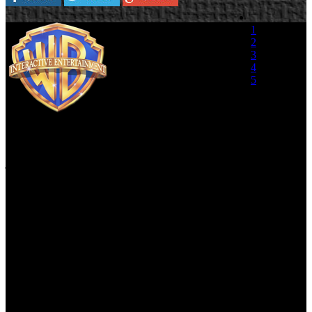
Warner Bros.
1
Interactive
2
Entertainment y TT
3
Games lanzan hoy
4
LEGO Harry Potter:
5
Años 1-4, para Xbox
360, PlayStation 3, Wii,
(0 votos)
Nintendo DS, PSP y
PC.
LEGO y Harry Potter combinan esfuerzos para ofrecer a los
jugadores estrafalarios sortilegios y tomar parte de las aventuras de
los primeros cuatros libros y películas de Harry Potter: Harry Potter
y la piedra filosofal; Harry Potter y la cámara de los secretos; Harry
Potter y el prisionero de Azkaban; y Harry Potter y el cáliz de fuego.
El juego tiene lugar en varios escenarios: desde la casa en el número
4 de Privet Drive hasta el Torneo de los Tres Magos, en un camino
interactivo que lleva a los jugadores a través de algunos lugares en
3D jamás desarrollados para un videojuego de LEGO.
“Estamos muy orgullosos de lanzar LEGO Harry Potter: Años 1-4,
un juego que reúne creatividad y humor para enriquecer a los
personajes y a la maravillosa historia de los libros y películas de