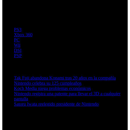
PS3
Xbox 360
PC
Wii
DSI
PSP
Artículos relacionados (por etiqueta)
Tak Fuji abandona Konami tras 20 años en la compañía
Nintendo celebra su 125 cumpleaños
Koch Media niega problemas económicos
Nintendo registra una patente para llevar el 3D a cualquier
pantalla
Satoru Iwata reelegido presidente de Nintendo
Más en esta categoría: