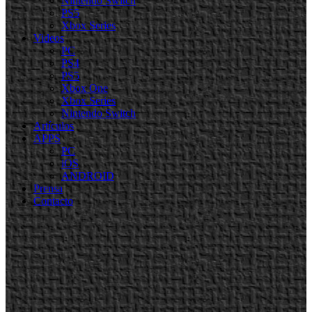
Nintendo Switch
PS5
Xbox Series
Videos
PC
PS4
PS5
Xbox One
Xbox Series
Nintendo Switch
Artículos
APPS
PC
iOS
ANDROID
Prensa
Contacto