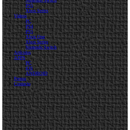
Nintendo Switch
PS5
Xbox Series
Videos
PC
PS4
PS5
Xbox One
Xbox Series
Nintendo Switch
Artículos
APPS
PC
iOS
ANDROID
Prensa
Contacto