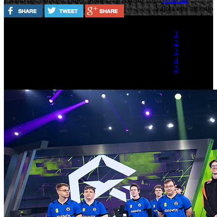
Valora este artículo
1
2
3
4
5
(1 Voto)