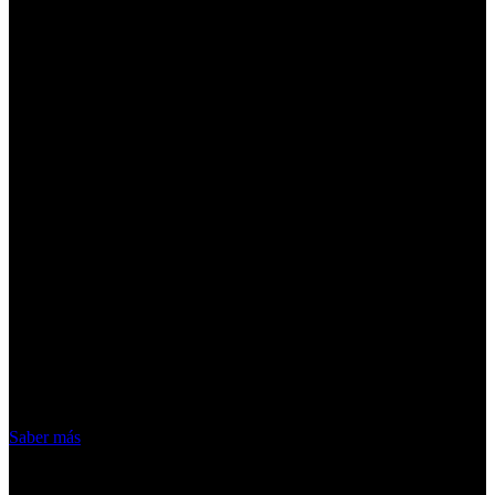
¡Atención! Las cookies nos permiten
ofrecer nuestros servicios. Al utilizar
nuestros servicios, aceptas el uso que
hacemos de las cookies
Acepto
Saber más