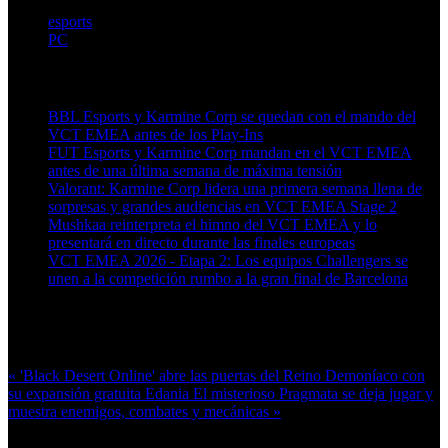
esports
PC
Artículos relacionados (por etiqueta)
BBL Esports y Karmine Corp se quedan con el mando del
VCT EMEA antes de los Play-Ins
FUT Esports y Karmine Corp mandan en el VCT EMEA
antes de una última semana de máxima tensión
Valorant: Karmine Corp lidera una primera semana llena de
sorpresas y grandes audiencias en VCT EMEA Stage 2
Mushkaa reinterpreta el himno del VCT EMEA y lo
presentará en directo durante las finales europeas
VCT EMEA 2026 - Etapa 2: Los equipos Challengers se
unen a la competición rumbo a la gran final de Barcelona
Más en esta categoría:
« 'Black Desert Online' abre las puertas del Reino Demoníaco con
su expansión gratuita Edania
El misterioso Pragmata se deja jugar y
muestra enemigos, combates y mecánicas »