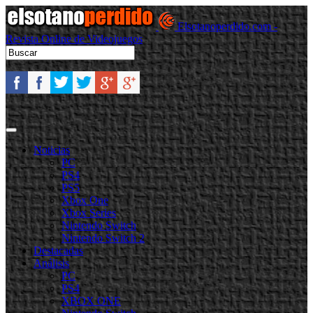
Elsotanoperdido.com -
Revista Online de Videojuegos
Noticias
PC
PS4
PS5
Xbox One
Xbox Series
Nintendo Switch
Nintendo Switch 2
Destacadas
Análisis
PC
PS4
XBOX ONE