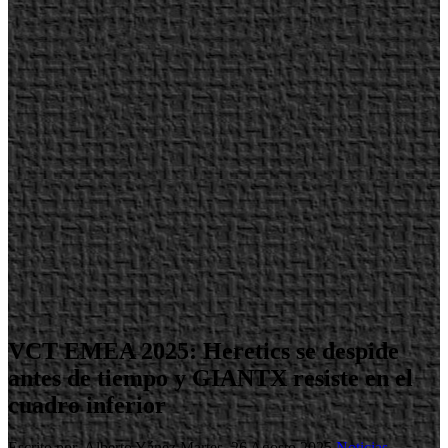
VCT EMEA 2025: Heretics se despide
antes de tiempo y GIANTX resiste en el
cuadro inferior
Escrito por Alberto Yánez
Martes, 26 Agosto 2025
Noticias