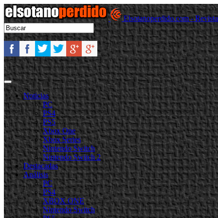
Elsotanoperdido.com - Revist
Noticias
PC
PS4
PS5
Xbox One
Xbox Series
Nintendo Switch
Nintendo Switch 2
Destacadas
Análisis
PC
PS4
XBOX ONE
Nintendo Switch