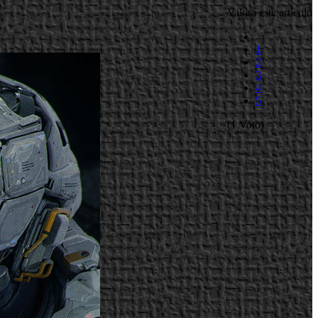
Valora este artículo
1
2
3
4
5
(1 Voto)