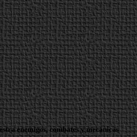
uestra enemigos, combates y mecánicas