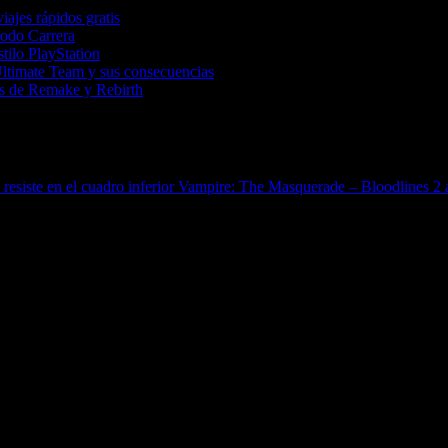
iajes rápidos gratis
Modo Carrera
tilo PlayStation
Ultimate Team y sus consecuencias
tas de Remake y Rebirth
siste en el cuadro inferior
Vampire: The Masquerade – Bloodlines 2 a