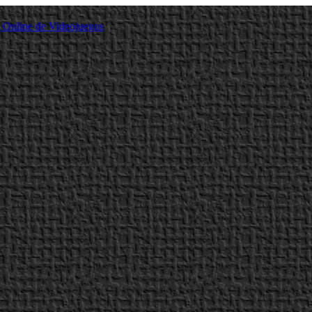
a Online de Videojuegos