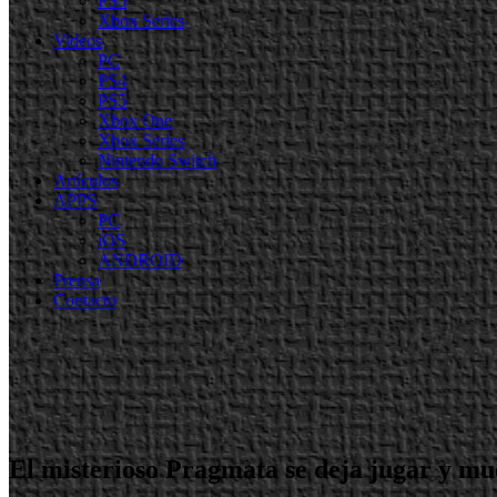
PS5
Xbox Series
Videos
PC
PS4
PS5
Xbox One
Xbox Series
Nintendo Switch
Artículos
APPS
PC
iOS
ANDROID
Prensa
Contacto
El misterioso Pragmata se deja jugar y m