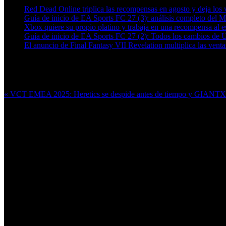
Red Dead Online triplica las recompensas en agosto y deja los v
Guía de inicio de EA Sports FC 27 (3): análisis completo del 
Xbox quiere su propio platino y trabaja en una recompensa al es
Guía de inicio de EA Sports FC 27 (2): Todos los cambios de 
El anuncio de Final Fantasy VII Revelation multiplica las ven
Más en esta categoría:
« VCT EMEA 2025: Heretics se despide antes de tiempo y GIANTX re