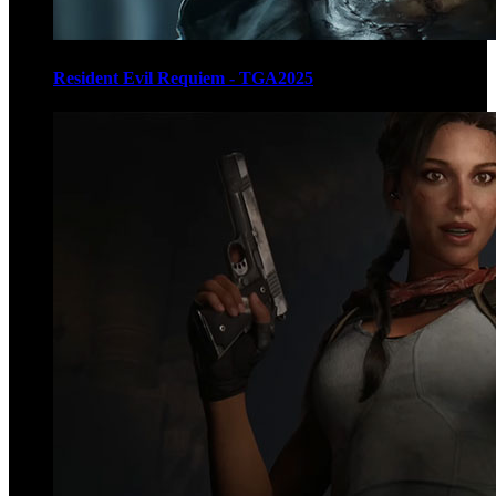
Resident Evil Requiem - TGA2025