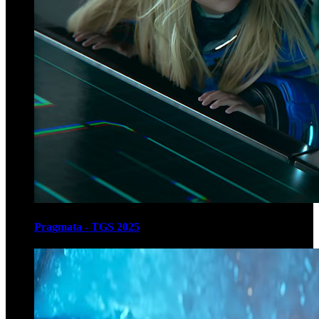
Pragmata - TGS 2025