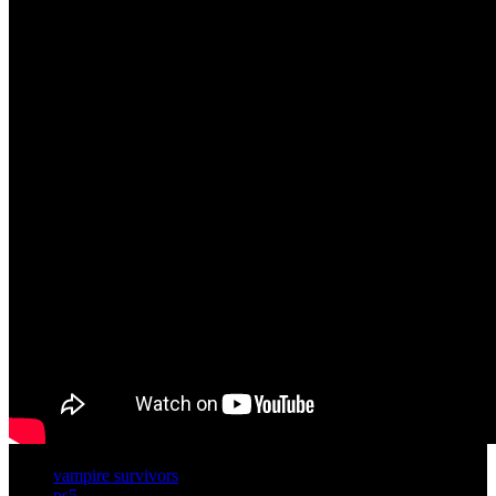
vampire survivors
ps5