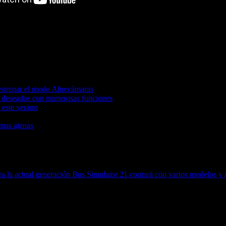
 estrenar el modo Abrecámaras
de deseados con numerosas funciones
 este verano
rmas ajenas
ra la actual generación
Bus Simulator 21 contará con varios modelos y 