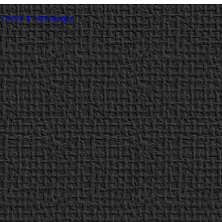
a Online de Videojuegos