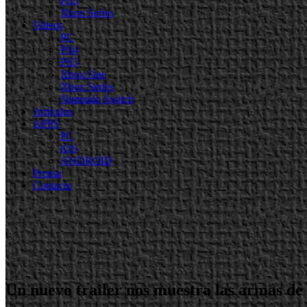
PS5
Xbox Series
Videos
PC
PS4
PS5
Xbox One
Xbox Series
Nintendo Switch
Artículos
APPS
PC
iOS
ANDROID
Prensa
Contacto
Un nuevo trailer nos muestra las armas 