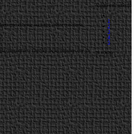
Valora este artículo
1
ets que el héroe nocturno utiliza con cierta
2
3
4
5
para compatibles. También os recordamos que ya
(0 votos)