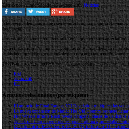
Escrito por Mindo
Sábado, 15 Agosto 2009
Noticias
Algunos pueden pensar que ese cinturón hortera que porta Batman es un
frecuencia.
Hoy os presentamos un nuevo trailer en el que podemos apreciar tod
Os recordamos que las nuevas aventuras de Batman llegarán el próxi
teneis la demo del juego disponible para descarga tanto en PC como e
{flv}BatmanAA_gadgets+BatmanAA_gadgets.jpg" showstop="true{
PS3
Xbox 360
PC
Artículos relacionados (por etiqueta)
El anuncio de Final Fantasy VII Revelation multiplica las ven
La nueva expansión de Mafia: The Old Country promete llenar
Hot Wheels Infinite Rush revela campaña, clases de vehículos y
Attack on Titan 3 cierra planes para la última gran batalla contra
Guía de inicio de EA Sports FC 27 (1): todo sobre The Grounds