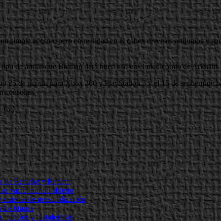
 simple adorno, pero en realidad en él caben diversos artilugios y gadg
o tipo de armas que Batman dará buen uso en el manicomio de Arkham.
mo 25 de agosto para Xbox 360 y PlayStation 3 y el 15 de septiembre 
n consolas.
/flv}
tas de Remake y Rebirth
 su vacío mundo abierto
 sistema de personalización
 los titanes
, precios y plataformas