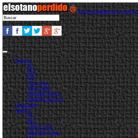
Elsotanoperdido.com - Revist
Noticias
PC
PS4
PS5
Xbox One
Xbox Series
Nintendo Switch
Nintendo Switch 2
Destacadas
Análisis
PC
PS4
XBOX ONE
Nintendo Switch