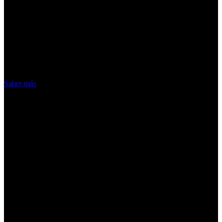
¡Atención! Las cookies nos permiten
ofrecer nuestros servicios. Al utilizar
nuestros servicios, aceptas el uso que
hacemos de las cookies
Acepto
Saber más