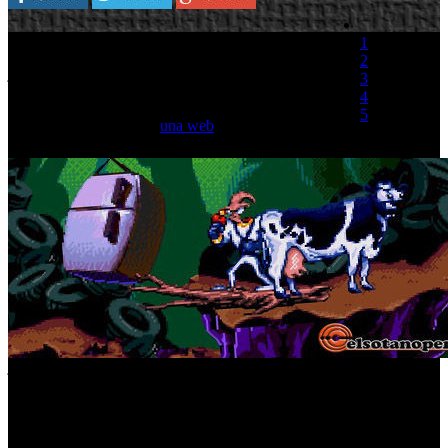
Para celebrar el 20 aniversario de la consola
1
Genesis, SEGA permite que los fans decidan que
2
juego clásico de esta consola quieren que llegue a
3
Xbox Live Arcade a través de un port.
4
5
La compañía ha abierto
una web
para concentrar
las votaciones de los siguientes
(0 votos)
juegos:Earthworm Jim Golden Axe II Shining Force Revenge of
Shinobi Streets of Rage Toejam & Earl Wonderboy
Por ahora va en cabeza Earthworm Jim con un 47% de los votos,
muy distanciado se encuentra Toejam & Earl con un 19%, entra y