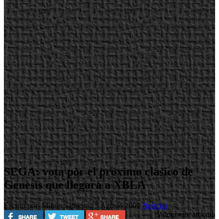
SEGA: vota por el próximo clásico de
Genesis que llegará a XBLA
Escrito por Mindo
Sábado, 15 Agosto 2009
Noticias
Valora este artículo