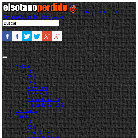
Elsotanoperdido.com -
Revista Online de Videojuegos
Noticias
PC
PS4
PS5
Xbox One
Xbox Series
Nintendo Switch
Nintendo Switch 2
Destacadas
Análisis
PC
PS4
XBOX ONE