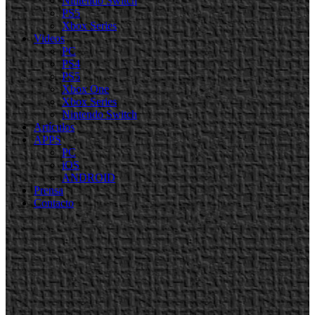
Nintendo Switch
PS5
Xbox Series
Videos
PC
PS4
PS5
Xbox One
Xbox Series
Nintendo Switch
Artículos
APPS
PC
iOS
ANDROID
Prensa
Contacto