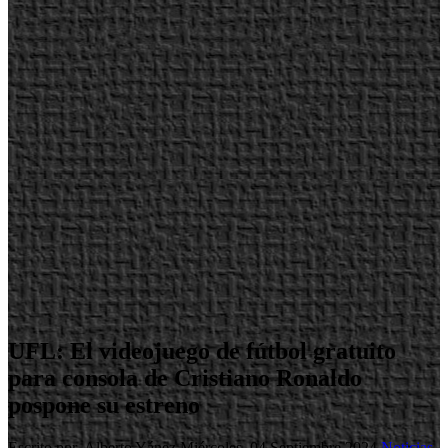
UFL: El videojuego de fútbol gratuito
para consola de Cristiano Ronaldo
pospone su estreno
Escrito por Alberto Yánez
Miércoles, 04 Septiembre 2024
Noticias