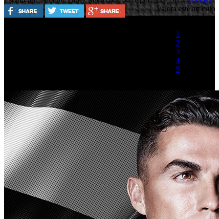
Valora este artículo
1
2
3
4
5
(1 Voto)