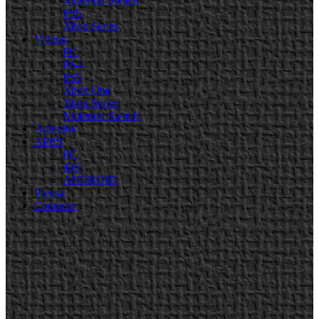
Nintendo Switch
PS5
Xbox Series
Videos
PC
PS4
PS5
Xbox One
Xbox Series
Nintendo Switch
Artículos
APPS
PC
iOS
ANDROID
Prensa
Contacto