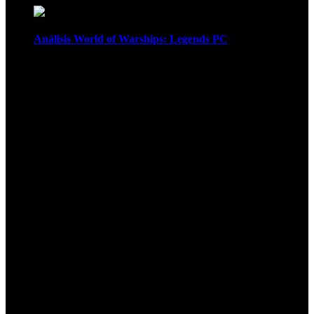
Análisis World of Warships: Legends PC
1
¡Atención! Las cookies nos permiten
ofrecer nuestros servicios. Al utilizar