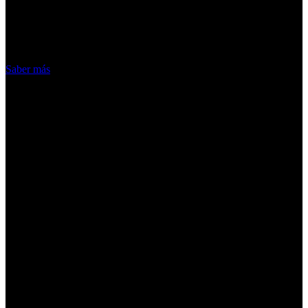
nuestros servicios, aceptas el uso que
hacemos de las cookies
Acepto
Saber más