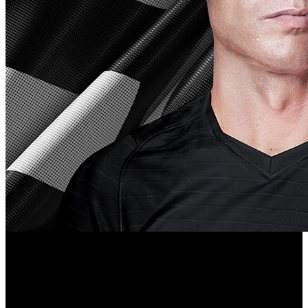
Parece que tendremos que esperar un poco más para
UFL
descubrir la versión definitiva de ‘
’, que se presenta
como rival de gigantes como ‘EA Sports FC’ y ‘eFootball’
entre los videojuegos de fútbol. No obstante, el