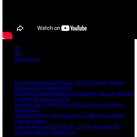
ufl
ps5
xbox series x
Artículos relacionados (por etiqueta)
La nueva expansión de Mafia: The Old Country promete
llenar su vacío mundo abierto
Hot Wheels Infinite Rush revela campaña, clases de vehículos
y sistema de personalización
Beta de Gears of War E-Day: fechas, acceso, descargas y
recompensas
Attack on Titan 3 cierra planes para la última gran batalla
contra los titanes
Guía de inicio de EA Sports FC 27 (1): todo sobre The
Grounds, precios y plataformas