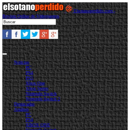
Elsotanoperdido.com -
Revista Online de Videojuegos
Noticias
PC
PS4
PS5
Xbox One
Xbox Series
Nintendo Switch
Nintendo Switch 2
Destacadas
Análisis
PC
PS4
XBOX ONE