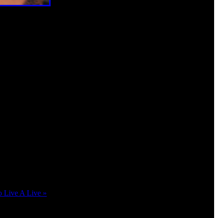
co Live A Live »