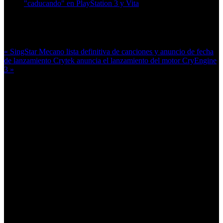
"caducando" en PlayStation 3 y Vita
Más en esta categoría:
« SingStar Mecano lista definitiva de canciones y anuncio de fecha
de lanzamiento
Crytek anuncia el lanzamiento del motor CryEngine
3 »