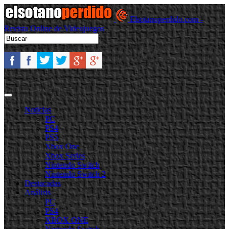
Elsotanoperdido.com -
Revista Online de Videojuegos
Noticias
PC
PS4
PS5
Xbox One
Xbox Series
Nintendo Switch
Nintendo Switch 2
Destacadas
Análisis
PC
PS4
XBOX ONE