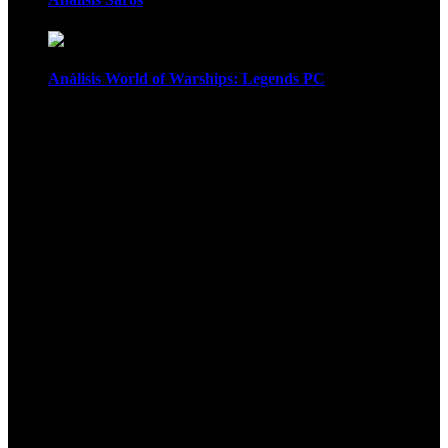
Análisis World of Warships: Legends PC
1
¡Atención! Las cookies nos permiten