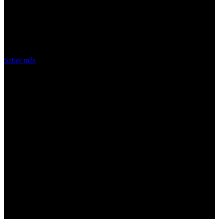
ofrecer nuestros servicios. Al utilizar
nuestros servicios, aceptas el uso que
hacemos de las cookies
Acepto
Saber más