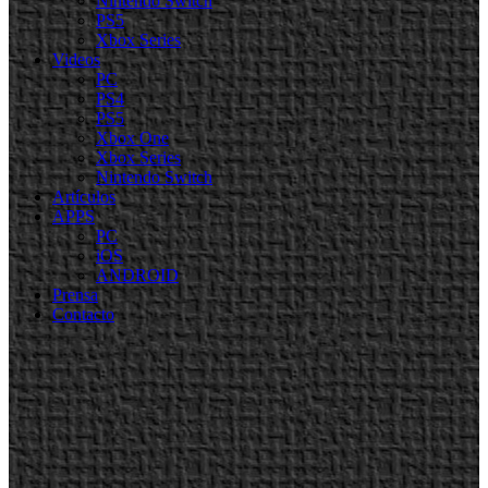
Nintendo Switch
PS5
Xbox Series
Videos
PC
PS4
PS5
Xbox One
Xbox Series
Nintendo Switch
Artículos
APPS
PC
iOS
ANDROID
Prensa
Contacto