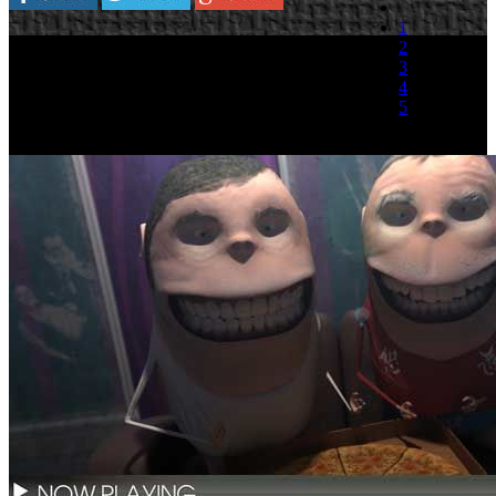
1
Dos nuevas formaciones musicales se suman a la
2
lista de grupos que han decidido estrenar, antes
3
que en ningún otro sitio, sus videoclips en
4
VidZone. Esta vez, se trata de Tiësto y The
5
Blizzards, dos formas muy diferentes de concebir
la música pero una misma manera de lanzar sus
(0 votos)