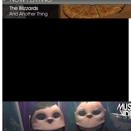
clips.
¿Te gusta la música dance? Pues no te puedes perder el videoclip
'Escape me' de Tiësto, disponible en VidZone completamente gratis
desde ayer para Australia, Francia, Alemania, Italia y España.
Dirigido por Matt Nee, este impactante vídeo consigue plasmar a la
perfección la inspiración pop punk de este tema del DJ de trance
más famoso del panorama musical actual.
Pero si lo tuyo es más el sonido indie, gozarás de lo lindo con el
vídeo del nuevo single de The Blizzards, 'And another thing', en
VidZone desde las 13 horas (hora española) de hoy jueves 15 de
octubre para todo el planeta. Esta originalísima pieza está basada en
‘Guía del autoestopista espacial', de la que los miembros del grupo
irlandés se confiesan fans incondicionales, convirtiéndose en el
primer videoclip basado en un libro.