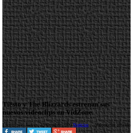
Tiësto y The Blizzards estrenan sus
nuevos videoclips en VidZone
Escrito por
Jueves, 15 Octubre 2009
Noticias
Valora este artículo