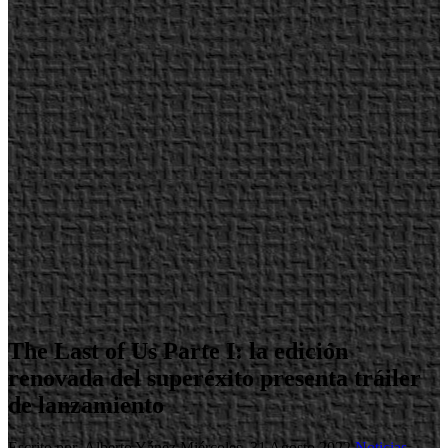
The Last of Us Parte I: la edición
renovada del superéxito presenta tráiler
de lanzamiento
Escrito por Alberto Yánez
Miércoles, 31 Agosto 2022
Noticias