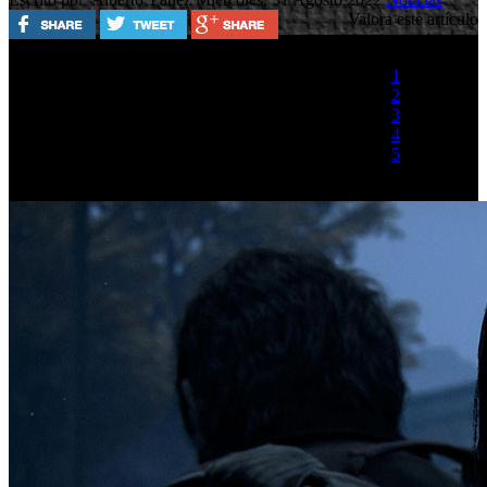
Valora este artículo
1
2
3
4
5
(1 Voto)