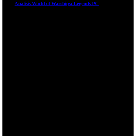
Análisis World of Warships: Legends PC
1
¡Atención! Las cookies nos permiten
ofrecer nuestros servicios. Al utilizar
nuestros servicios, aceptas el uso que
hacemos de las cookies