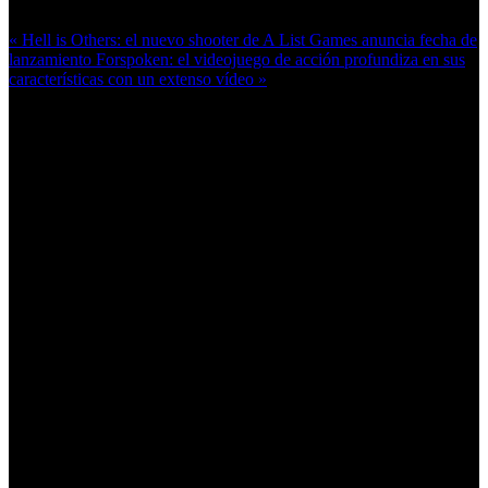
« Hell is Others: el nuevo shooter de A List Games anuncia fecha de
lanzamiento
Forspoken: el videojuego de acción profundiza en sus
características con un extenso vídeo »