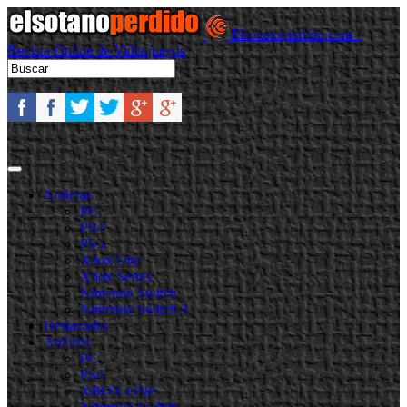
Elsotanoperdido.com -
Revista Online de Videojuegos
Noticias
PC
PS4
PS5
Xbox One
Xbox Series
Nintendo Switch
Nintendo Switch 2
Destacadas
Análisis
PC
PS4
XBOX ONE