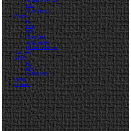
Nintendo Switch
PS5
Xbox Series
Videos
PC
PS4
PS5
Xbox One
Xbox Series
Nintendo Switch
Artículos
APPS
PC
iOS
ANDROID
Prensa
Contacto