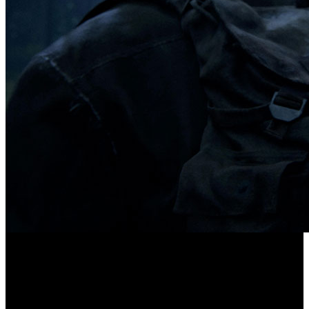
Desde las oficinas de Sony Interactive Entertainment
The Last of Us Parte
remiten el tráiler de lanzamiento de ‘
I
’, la última versión creada desde cero del videojuego
lanzado en 2013, que saldrá a la venta el próximo 2 de