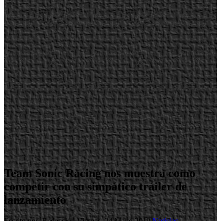
Team Sonic Racing nos muestra como
competir con su simpático tráiler de
lanzamiento
Escrito por Redacción
Viernes, 24 Mayo 2019
Noticias