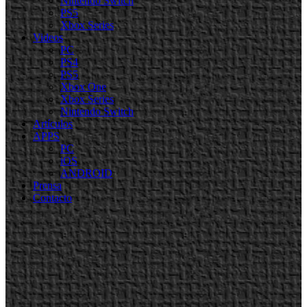
Nintendo Switch
PS5
Xbox Series
Videos
PC
PS4
PS5
Xbox One
Xbox Series
Nintendo Switch
Artículos
APPS
PC
iOS
ANDROID
Prensa
Contacto