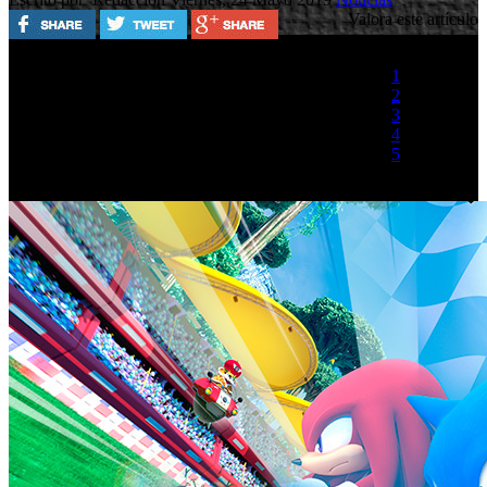
Valora este artículo
1
2
3
4
5
(1 Voto)