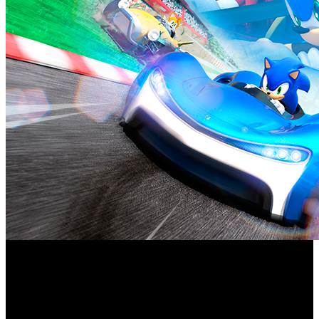
¿Preparados para arrancar motores?, SEGA anuncia que
Team Sonic Racing
‘
’, la nueva experiencia de carreras de
estilo arcade por equipos, ya está disponible en PlayStation
4, Xbox One, y Switch, así como en formato digital para