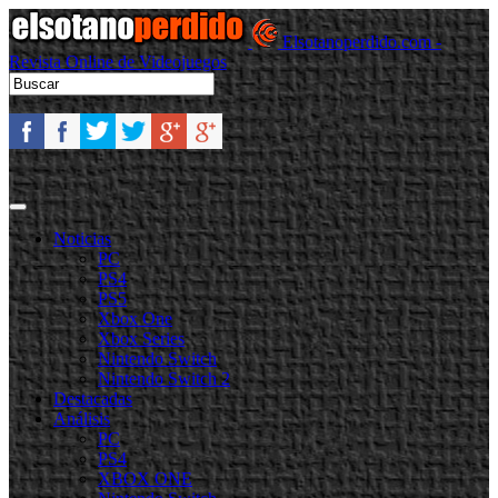
Elsotanoperdido.com -
Revista Online de Videojuegos
Noticias
PC
PS4
PS5
Xbox One
Xbox Series
Nintendo Switch
Nintendo Switch 2
Destacadas
Análisis
PC
PS4
XBOX ONE