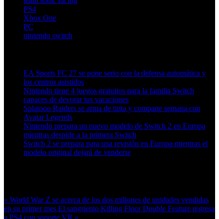
team sonic racing
PS4
Xbox One
PC
nintendo switch
Artículos relacionados (por etiqueta)
EA Sports FC 27 se pone serio con la defensa automática y
los centros asistidos
Nintendo tiene 4 juegos gratuitos para la familia Switch
capaces de devorar tus vacaciones
Splatoon Raiders se arma de tinta y comparte semana con
Avatar Legends
Nintendo prepara un nuevo modelo de Switch 2 en Europa
mientras despide a la primera Switch
Switch 2 se prepara para una revisión en Europa mientras el
modelo original dejará de venderse
Más en esta categoría:
« World War Z se acerca de los dos millones de unidades vendidas
en su primer mes
El sangriento Killing Floor Double Feature regresa
a PS4 con soporte VR »