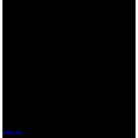
¡Atención! Las cookies nos permiten
ofrecer nuestros servicios. Al utilizar
nuestros servicios, aceptas el uso que
hacemos de las cookies
Acepto
Saber más