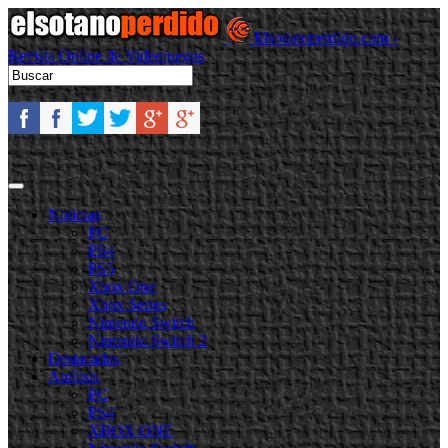
Elsotanoperdido.com -
Revista Online de Videojuegos
Noticias
PC
PS4
PS5
Xbox One
Xbox Series
Nintendo Switch
Nintendo Switch 2
Destacadas
Análisis
PC
PS4
XBOX ONE