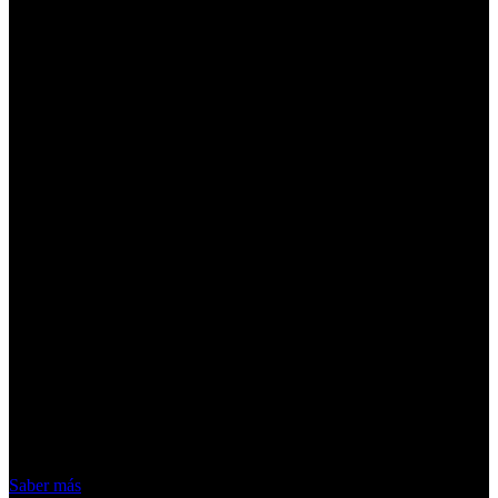
¡Atención! Las cookies nos permiten
ofrecer nuestros servicios. Al utilizar
nuestros servicios, aceptas el uso que
hacemos de las cookies
Acepto
Saber más