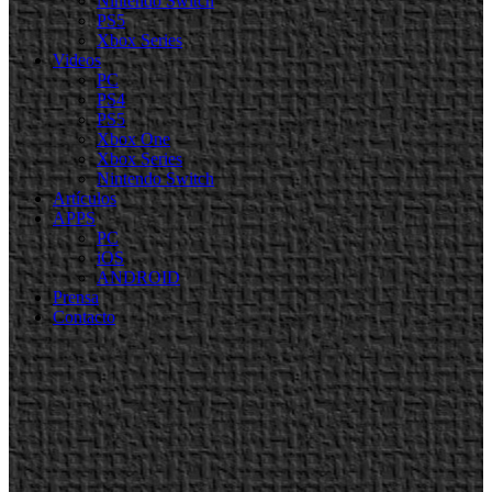
Nintendo Switch
PS5
Xbox Series
Videos
PC
PS4
PS5
Xbox One
Xbox Series
Nintendo Switch
Artículos
APPS
PC
iOS
ANDROID
Prensa
Contacto