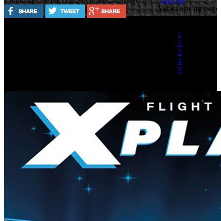
Valora este artículo
1
2
3
4
5
(1 Voto)