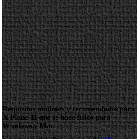
Requisitos mínimos y recomendados para
X-Plane 11 que se hace físico para
Windows y Mac
Escrito por Redacción
Miércoles, 31 Mayo 2017
Noticias