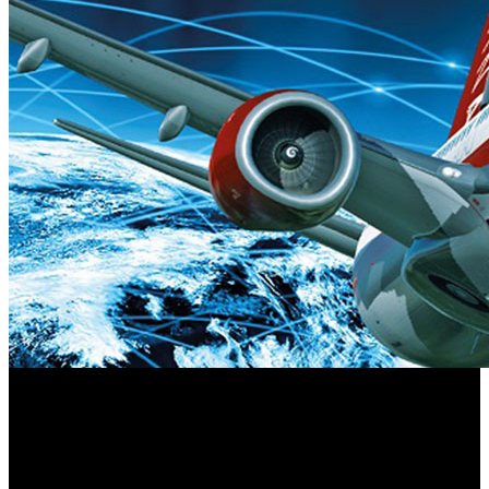
X-Plane 11
Aerosoft y Laminar Research ha confirmado ‘
’,
la versión más reciente de la saga de simuladores de vuelo,
estará disponible en formato físico el próximo 23 de junio
para Windows, Mac y Linux. El juego incluirá tres