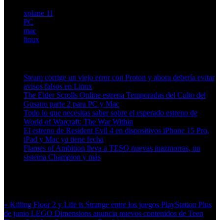
xplane 11
PC
mac
linux
Artículos relacionados (por etiqueta)
Steam corrige un viejo error con Proton y ahora debería evitar
avisos falsos en Linux
The Elder Scrolls Online estrena Temporadas del Culto del
Gusano parte 2 para PC y Mac
Todo lo que necesitas saber sobre el esperado estreno de
World of Warcraft: The War Within
El estreno de Resident Evil 4 en dispositivos iPhone 15 Pro,
iPad y Mac ya tiene fecha
Flames of Ambition lleva a TESO nuevas mazmorras, un
sistema Champion y más
Más en esta categoría:
« Killing Floor 2 y Life is Strange entre los juegos PlayStation Plus
de junio
LEGO Dimensions anuncia nuevos contenidos de Teen