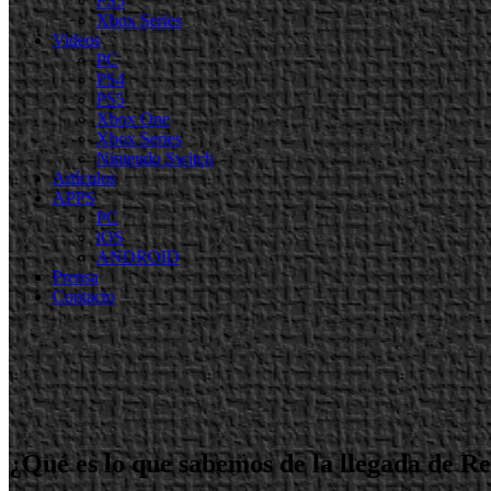
PS5
Xbox Series
Videos
PC
PS4
PS5
Xbox One
Xbox Series
Nintendo Switch
Artículos
APPS
PC
iOS
ANDROID
Prensa
Contacto
¿Qué es lo que sabemos de la llegada de Re