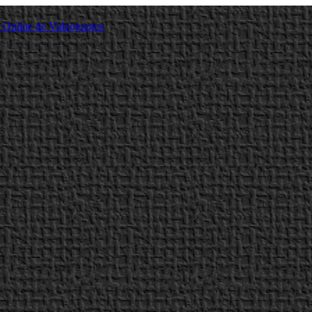
a Online de Videojuegos