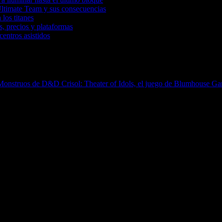
Ultimate Team y sus consecuencias
 los titanes
, precios y plataformas
entros asistidos
de Monstruos de D&D
Crisol: Theater of Idols, el juego de Blumhouse Ga