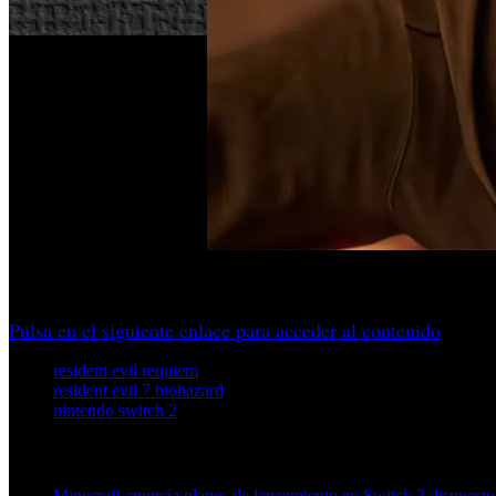
La novena entrega de la saga llegará junto a dos de sus capít
Pulsa en el siguiente enlace para acceder al contenido
resident evil requiem
resident evil 7 biohazard
nintendo switch 2
Artículos relacionados (por etiqueta)
Minecraft anuncia planes de lanzamiento en Switch 2 dispuesto 