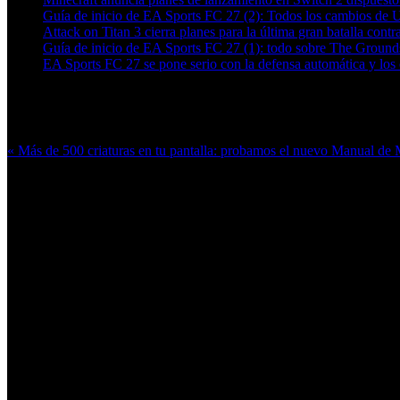
Guía de inicio de EA Sports FC 27 (2): Todos los cambios de 
Attack on Titan 3 cierra planes para la última gran batalla contra
Guía de inicio de EA Sports FC 27 (1): todo sobre The Grounds
EA Sports FC 27 se pone serio con la defensa automática y los c
Más en esta categoría:
« Más de 500 criaturas en tu pantalla: probamos el nuevo Manual 