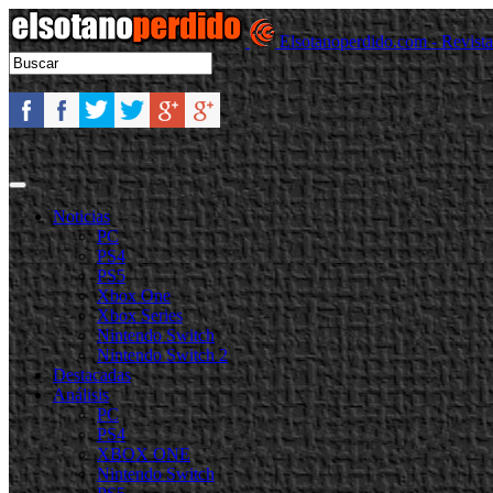
Elsotanoperdido.com - Revist
Noticias
PC
PS4
PS5
Xbox One
Xbox Series
Nintendo Switch
Nintendo Switch 2
Destacadas
Análisis
PC
PS4
XBOX ONE
Nintendo Switch