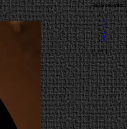
Valora este artículo
1
2
3
4
5
(1 Voto)