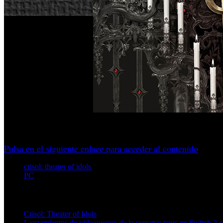
Desarrollado por el equipo español Vermila Studios, el proye
Pulsa en el siguiente enlace para acceder al contenido
crisol: theater of idols
PC
Artículos relacionados (por etiqueta)
Crisol: Theater of Idols
Lanzamientos de videojuegos de la semana: tenis en Switch 2 co