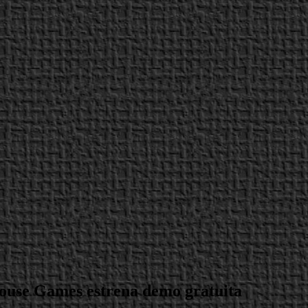
mhouse Games estrena demo gratuita