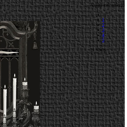
Valora este artículo
1
2
3
4
5
(1 Voto)