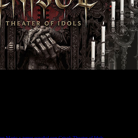
cto fusiona disparos en primera persona, horror y cultura ibé
n Mario y terror español con Crisol: Theater of Idols