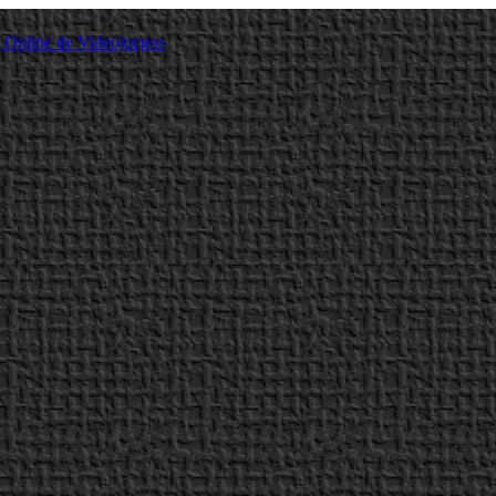
a Online de Videojuegos