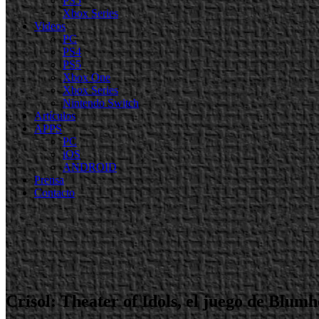
PS5
Xbox Series
Videos
PC
PS4
PS5
Xbox One
Xbox Series
Nintendo Switch
Artículos
APPS
PC
iOS
ANDROID
Prensa
Contacto
Crisol: Theater of Idols, el juego de Blu