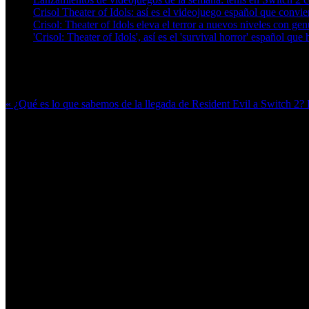
Crisol Theater of Idols: así es el videojuego español que convier
Crisol: Theater of Idols eleva el terror a nuevos niveles con gen
'Crisol: Theater of Idols', así es el 'survival horror' español q
Más en esta categoría:
« ¿Qué es lo que sabemos de la llegada de Resident Evil a Switch 2?