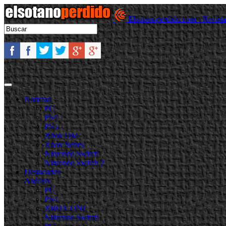
Elsotanoperdido.com - Revist
Noticias
PC
PS4
PS5
Xbox One
Xbox Series
Nintendo Switch
Nintendo Switch 2
Destacadas
Análisis
PC
PS4
XBOX ONE
Nintendo Switch