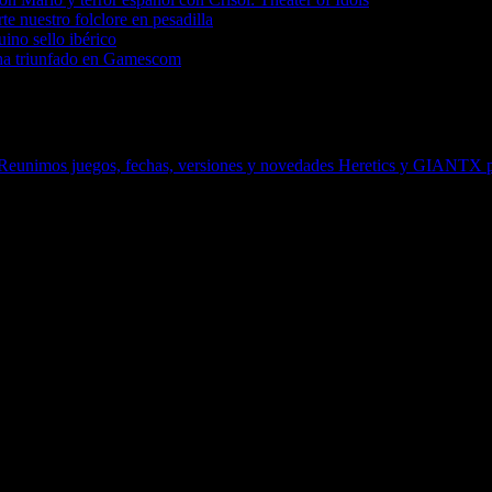
te nuestro folclore en pesadilla
uino sello ibérico
ue ha triunfado en Gamescom
 Reunimos juegos, fechas, versiones y novedades
Heretics y GIANTX pon