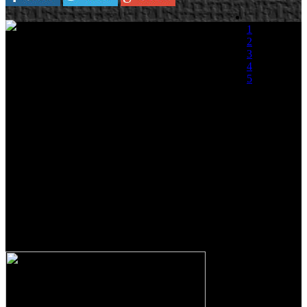
1
Ya está disponible en las tiendas Puzzle Bobble
2
Galaxy . Un juego arcade de tipo puzle en el que
3
aparecen Bub y Bob, los icónicos dinosaurios de
4
Bubble Bobble. Los jugadores deberán disparar
5
burbujas con un cañón para hacer explotar todas
las que se puedan del mismo color de las que
(0 votos)
están colgando de la parte superior de la pantalla.
Parece sencillo, pero es alarmantemente adictivo.
La aventura de Bub y Bob empieza un día cuando una misteriosa
cápsula cae de los cielos directamente a sus pies. No hace falta
comentar que no fue ninguna coincidencia que cayera en tal lugar.
Así que, de repente... los dos hermanos se encontraron sin comerlo
ni beberlo en medio de una misión intergaláctica en la que intentarán
detener al malvado tirano que pretende hacerse con el control del
universo entero.
Todas las características tras el salto.