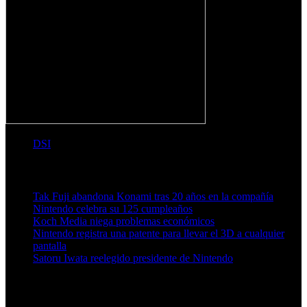
DSI
Artículos relacionados (por etiqueta)
Tak Fuji abandona Konami tras 20 años en la compañía
Nintendo celebra su 125 cumpleaños
Koch Media niega problemas económicos
Nintendo registra una patente para llevar el 3D a cualquier
pantalla
Satoru Iwata reelegido presidente de Nintendo
Más en esta categoría: