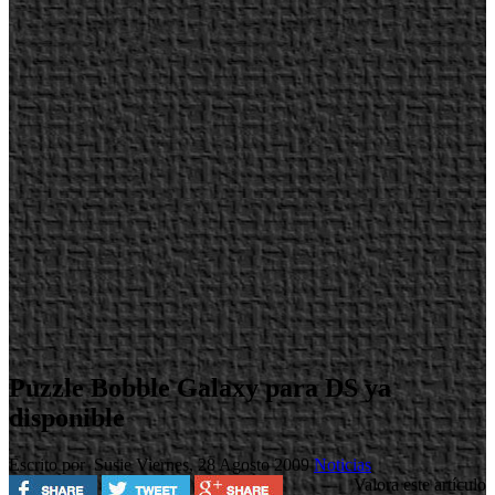
Puzzle Bobble Galaxy para DS ya
disponible
Escrito por Susie
Viernes, 28 Agosto 2009
Noticias
Valora este artículo