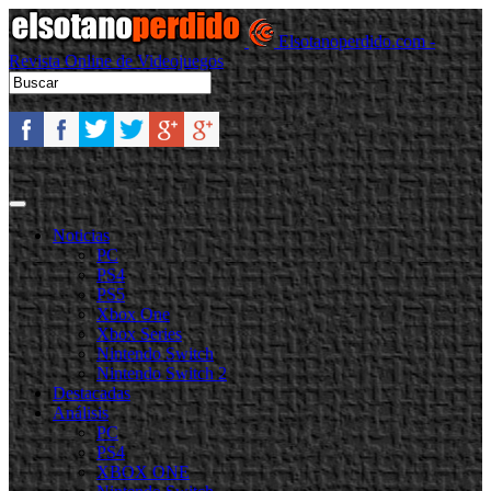
Elsotanoperdido.com -
Revista Online de Videojuegos
Noticias
PC
PS4
PS5
Xbox One
Xbox Series
Nintendo Switch
Nintendo Switch 2
Destacadas
Análisis
PC
PS4
XBOX ONE