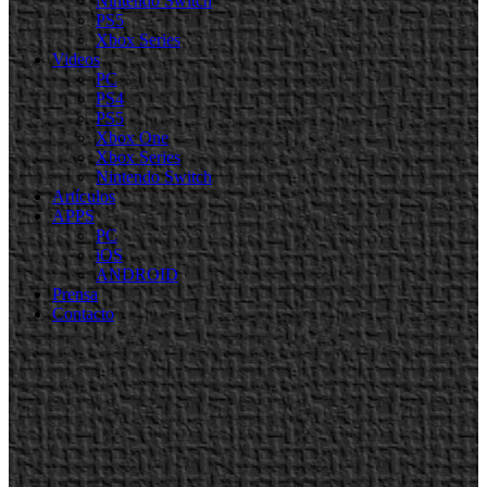
Nintendo Switch
PS5
Xbox Series
Videos
PC
PS4
PS5
Xbox One
Xbox Series
Nintendo Switch
Artículos
APPS
PC
iOS
ANDROID
Prensa
Contacto