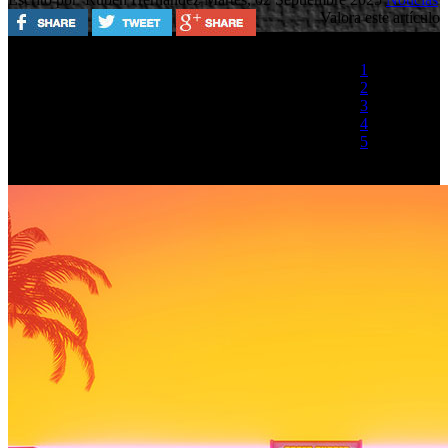
Valora este artículo
1
2
3
4
5
(1 Voto)