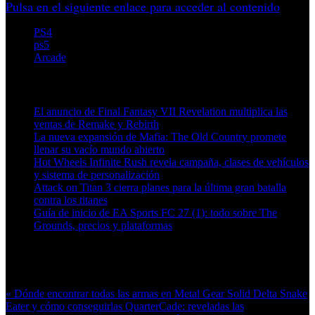
Pulsa en el siguiente enlace para acceder al contenido
PS4
ps5
Arcade
Artículos relacionados (por etiqueta)
El anuncio de Final Fantasy VII Revelation multiplica las
ventas de Remake y Rebirth
La nueva expansión de Mafia: The Old Country promete
llenar su vacío mundo abierto
Hot Wheels Infinite Rush revela campaña, clases de vehículos
y sistema de personalización
Attack on Titan 3 cierra planes para la última gran batalla
contra los titanes
Guía de inicio de EA Sports FC 27 (1): todo sobre The
Grounds, precios y plataformas
Más en esta categoría:
« Dónde encontrar todas las armas en Metal Gear Solid Delta Snake
Eater y cómo conseguirlas
QuarterCade: reveladas las