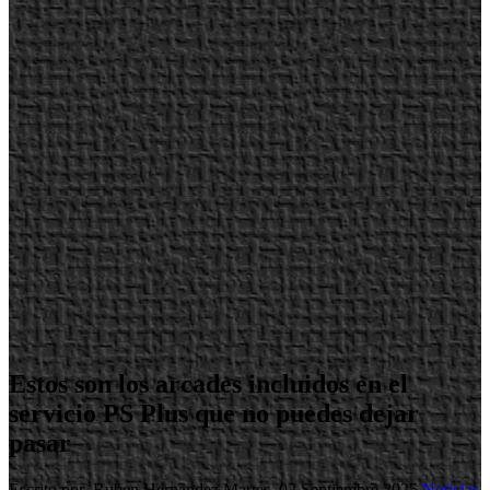
Estos son los arcades incluidos en el
servicio PS Plus que no puedes dejar
pasar
Escrito por Ruben Hernandez
Martes, 02 Septiembre 2025
Noticias