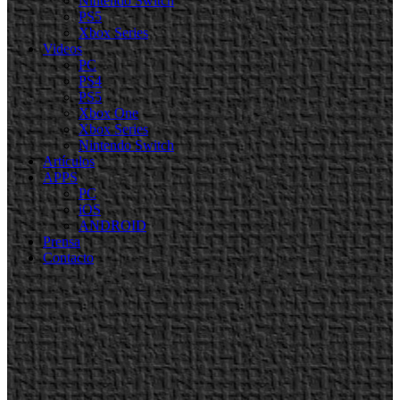
Nintendo Switch
PS5
Xbox Series
Videos
PC
PS4
PS5
Xbox One
Xbox Series
Nintendo Switch
Artículos
APPS
PC
iOS
ANDROID
Prensa
Contacto