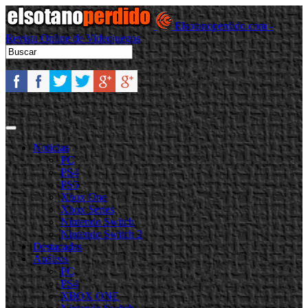
Elsotanoperdido.com -
Revista Online de Videojuegos
Noticias
PC
PS4
PS5
Xbox One
Xbox Series
Nintendo Switch
Nintendo Switch 2
Destacadas
Análisis
PC
PS4
XBOX ONE