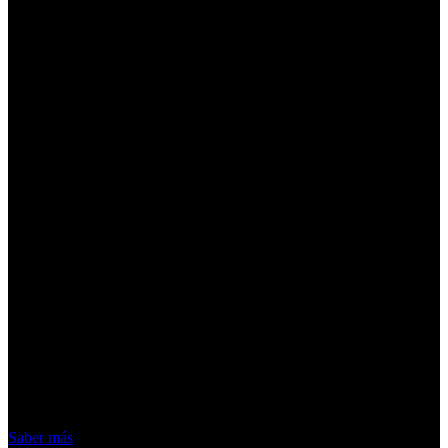
¡Atención! Las cookies nos permiten
ofrecer nuestros servicios. Al utilizar
nuestros servicios, aceptas el uso que
hacemos de las cookies
Acepto
Saber más