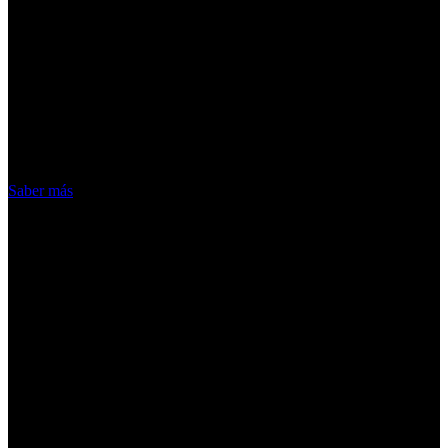
¡Atención! Las cookies nos permiten
ofrecer nuestros servicios. Al utilizar
nuestros servicios, aceptas el uso que
hacemos de las cookies
Acepto
Saber más