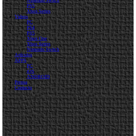
Nintendo Switch
PS5
Xbox Series
Videos
PC
PS4
PS5
Xbox One
Xbox Series
Nintendo Switch
Artículos
APPS
PC
iOS
ANDROID
Prensa
Contacto