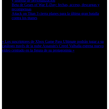
y sistema de personalización
Beta de Gears of War E-Day: fechas, acceso, descargas y
recompensas
Attack on Titan 3 cierra planes para la última gran batalla
contra los titanes
Más en esta categoría:
« Los suscriptores de Xbox Game Pass Ultimate podrán jugar a su
catálogo través de la nube
Assassin's Creed Valhalla estrena nuevo
vídeo centrado en la figura de su protagonista »