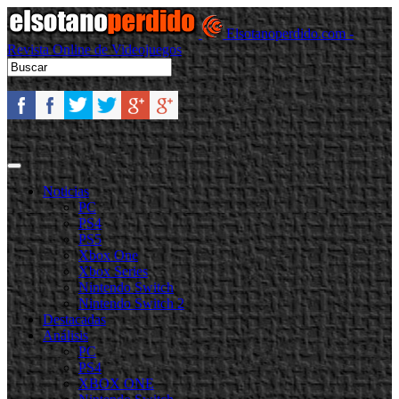
Elsotanoperdido.com -
Revista Online de Videojuegos
Noticias
PC
PS4
PS5
Xbox One
Xbox Series
Nintendo Switch
Nintendo Switch 2
Destacadas
Análisis
PC
PS4
XBOX ONE