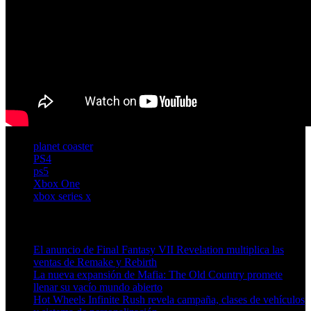
planet coaster
PS4
ps5
Xbox One
xbox series x
Artículos relacionados (por etiqueta)
El anuncio de Final Fantasy VII Revelation multiplica las
ventas de Remake y Rebirth
La nueva expansión de Mafia: The Old Country promete
llenar su vacío mundo abierto
Hot Wheels Infinite Rush revela campaña, clases de vehículos