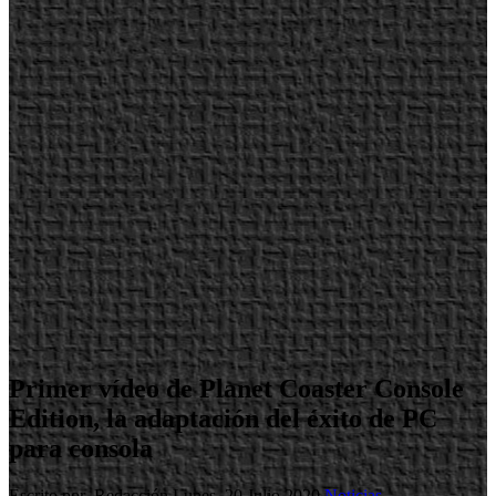
Primer vídeo de Planet Coaster Console
Edition, la adaptación del éxito de PC
para consola
Escrito por Redacción
Lunes, 20 Julio 2020
Noticias