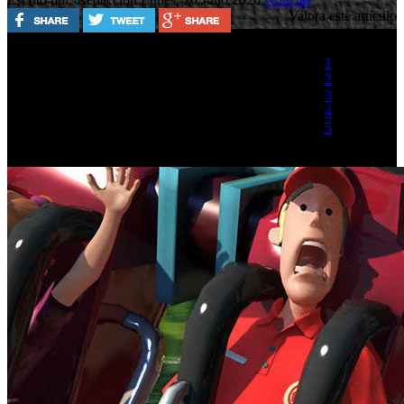
Valora este artículo
1
2
3
4
5
(1 Voto)