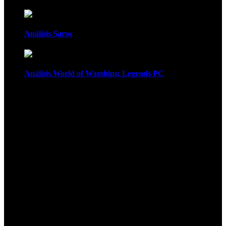
Análisis Saros
Análisis World of Warships: Legends PC
1