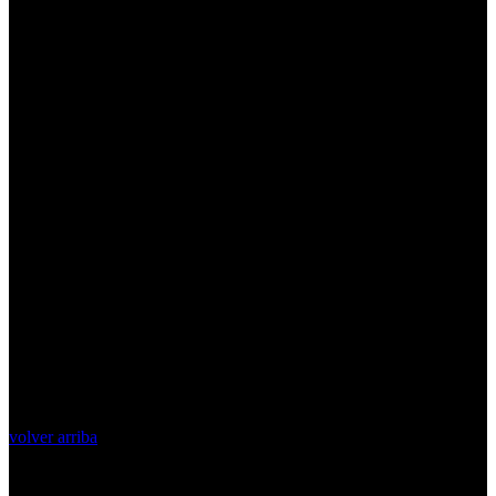
volver arriba
Top Videos