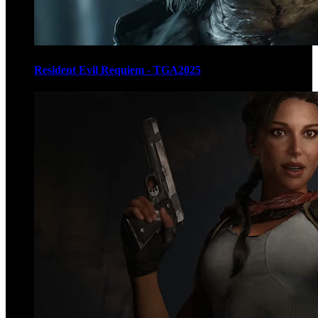
Resident Evil Requiem - TGA2025