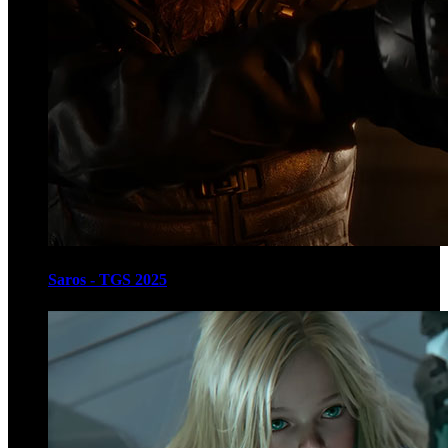
Saros - TGS 2025