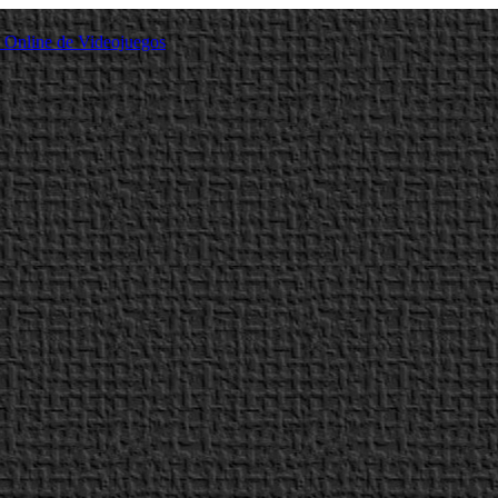
a Online de Videojuegos