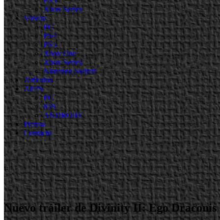
PS5
Xbox Series
Videos
PC
PS4
PS5
Xbox One
Xbox Series
Nintendo Switch
Artículos
APPS
PC
iOS
ANDROID
Prensa
Contacto
Nuevo tráiler de Divinity II: Ego Draconis