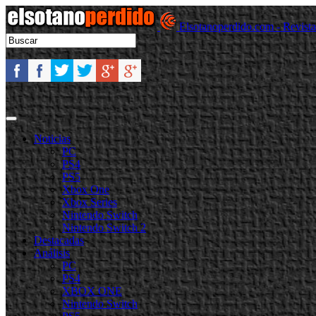
Elsotanoperdido.com - Revist
Noticias
PC
PS4
PS5
Xbox One
Xbox Series
Nintendo Switch
Nintendo Switch 2
Destacadas
Análisis
PC
PS4
XBOX ONE
Nintendo Switch