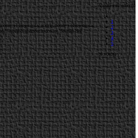
Valora este artículo
1
aconis, el juego rol y acción donde volveremos a
2
eo queréis conocer todos los detalles del
3
4
5
(0 votos)