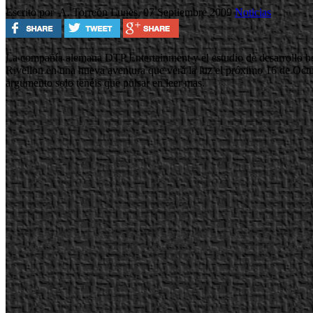
Escrito por A. Torreón
Lunes, 07 Septiembre 2009
Noticias
La compañía alemana DTP Entertainment y el estudio de desarrollo bel
Rivellon en una nueva aventura que verá la luz el próximo 16 de Oct
argumento solo tenéis que pulsar en leer mas.