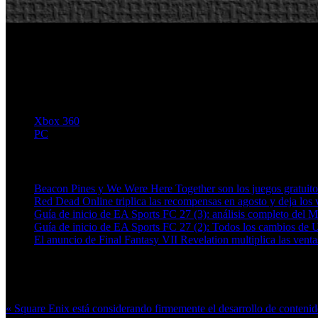
Xbox 360
PC
Artículos relacionados (por etiqueta)
Beacon Pines y We Were Here Together son los juegos gratuit
Red Dead Online triplica las recompensas en agosto y deja los v
Guía de inicio de EA Sports FC 27 (3): análisis completo del 
Guía de inicio de EA Sports FC 27 (2): Todos los cambios de 
El anuncio de Final Fantasy VII Revelation multiplica las ven
Más en esta categoría:
« Square Enix está considerando firmemente el desarrollo de conteni