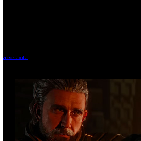
volver arriba
Top Videos