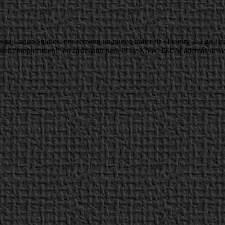
ga Larian Studios, nos remiten un nuevo tráiler de Divinity 2: Ego Dr
ubre completamente en castellano para PC y Xbox 360. Si además del vid