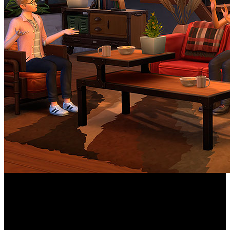
Los Sims 4
Los jugadores de ‘
’ pueden ampliar, todavía
más, sus posibilidades con el lanzamiento del Kit “Loft
Industrial” para PC y Mac a través de Origin y Steam,
PlayStation 4 y 5, Xbox Series X|S y Xbox One. Inspirado