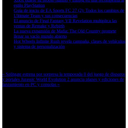
Xbox quiere su propio platino y trabaja en una recompensa al
estilo PlayStation
Guía de inicio de EA Sports FC 27 (2): Todos los cambios de
Ultimate Team y sus consecuencias
El anuncio de Final Fantasy VII Revelation multiplica las
ventas de Remake y Rebirth
La nueva expansión de Mafia: The Old Country promete
llenar su vacío mundo abierto
Hot Wheels Infinite Rush revela campaña, clases de vehículos
y sistema de personalización
Más en esta categoría:
« Splitgate estrena por sorpresa la temporada 0 del juego de disparos
y portales
Jurassic World Evolution 2 anuncia planes y ediciones de
lanzamiento en PC y consolas »