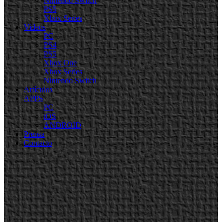
Nintendo Switch
PS5
Xbox Series
Videos
PC
PS4
PS5
Xbox One
Xbox Series
Nintendo Switch
Artículos
APPS
PC
iOS
ANDROID
Prensa
Contacto