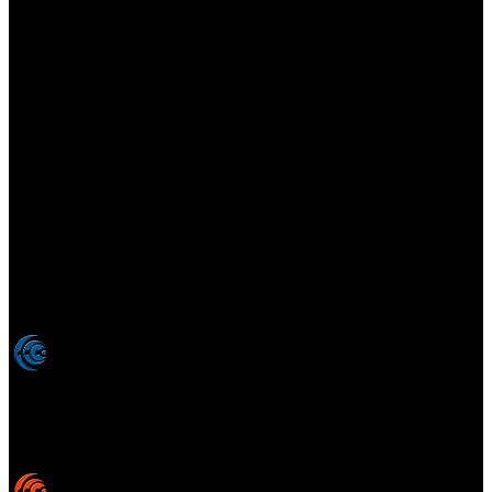
Elsotanoperdido.com es una revista de apoyo para medios
colaboradores de elsotanoperdido News And Videogames,
agencia editora y distribuidora de noticias relacionadas con la
industria del videojuego para medios generalistas. Prohibida la
reproducción total o parcial de estos contenidos sin el permiso
expreso de los autores. Todos los nombres comerciales, marcas,
imágenes, logos y signos distintivos que aparecen en este sitio web
están expresamente
autorizados, registrados y pertenecen son