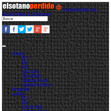
Elsotanoperdido.com -
Revista Online de Videojuegos
Noticias
PC
PS4
PS5
Xbox One
Xbox Series
Nintendo Switch
Nintendo Switch 2
Destacadas
Análisis
PC
PS4
XBOX ONE