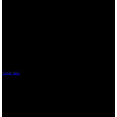
¡Atención! Las cookies nos permiten
ofrecer nuestros servicios. Al utilizar
nuestros servicios, aceptas el uso que
hacemos de las cookies
Acepto
Saber más