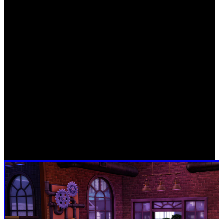
Para celebrar el lanzamiento del Kit, ‘Los Sims 4’ también
ha lanzado una actualización gratuita del videojuego, que
incluye una obra de arte original de Ohni Lisle de
Brooklyn. Ohni es una artista contemporánea que utiliza
una mezcla de materiales para crear obras maestras de
diseño colorido y expresivo inspiradas en la naturaleza, el
arte y la forma humana. Ha colaborado con frecuencia con
organizaciones LGBTQ+ para ayudar a promover la
igualdad y inclusión a través de su arte, y su colaboración
con Los Sims es un ajuste natural centrado en sus valores
compartidos en torno a la autoexpresión y creatividad
lúdica.