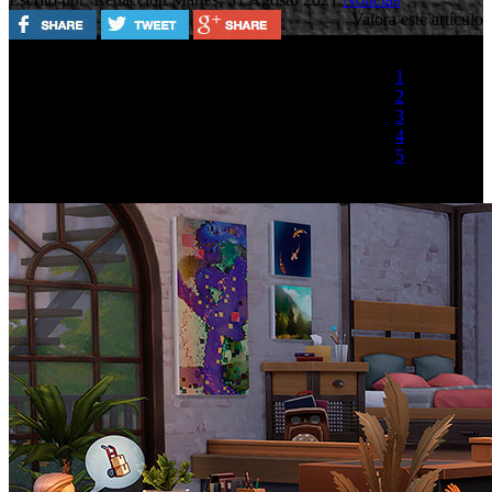
Valora este artículo
1
2
3
4
5
(1 Voto)