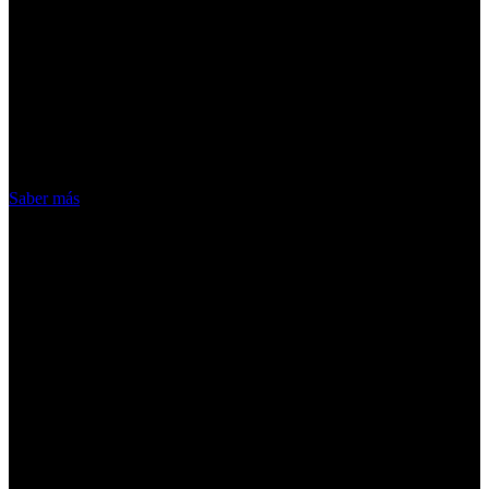
¡Atención! Las cookies nos permiten
ofrecer nuestros servicios. Al utilizar
nuestros servicios, aceptas el uso que
hacemos de las cookies
Acepto
Saber más