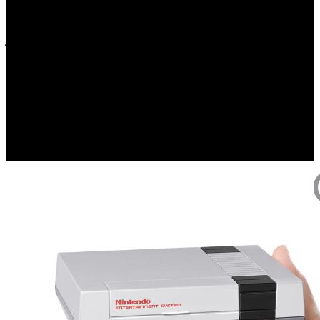
de Wii. Además, los jugadores no tendrán que preocuparse
por perder sus progresos durante las partidas, ya que cada
juego ofrece numerosos puntos de suspensión que
permitirán proseguir donde lo dejaron, en otro momento y
sin necesidad de contraseñas. Redescubre viejas glorias,
derrota a aquellos jefes a los que nunca lograbas vencer o
simplemente disfruta de estos clásicos de forma diferente
con Nintendo Classic Mini: Nintendo Entertainment
System, a la venta a partir del 11 de noviembre.