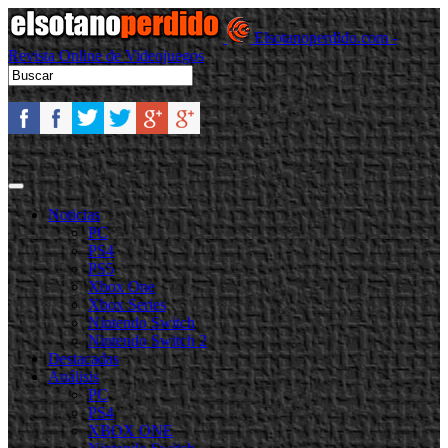
Elsotanoperdido.com -
Revista Online de Videojuegos
Noticias
PC
PS4
PS5
Xbox One
Xbox Series
Nintendo Switch
Nintendo Switch 2
Destacadas
Análisis
PC
PS4
XBOX ONE