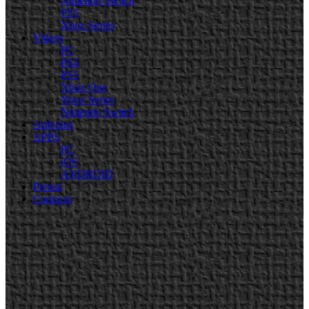
Nintendo Switch
PS5
Xbox Series
Videos
PC
PS4
PS5
Xbox One
Xbox Series
Nintendo Switch
Artículos
APPS
PC
iOS
ANDROID
Prensa
Contacto