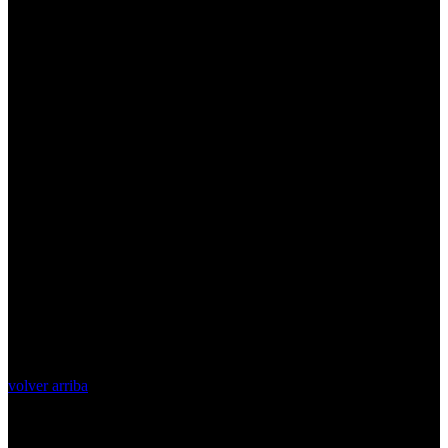
volver arriba
Top Videos