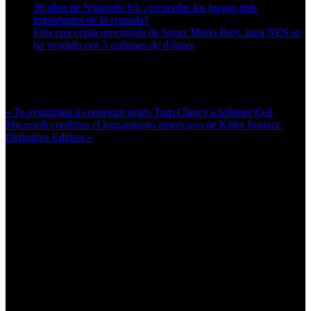
30 años de Nintendo 64: ¿recuerdas los juegos más
importantes de la consola?
Esta rara copia precintada de Super Mario Bros. para NES se
ha vendido por 3 millones de dólares
Más en esta categoría:
« Te ayudamos a conseguir gratis Tom Clancy’s Splinter Cell
Microsoft confirma el lanzamiento americano de Killer Instinct:
Definitive Edition »