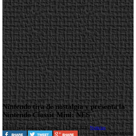
Nintendo tira de nostalgia y presenta la
Nintendo Classic Mini: NES
Escrito por Redacción
Jueves, 14 Julio 2016
Noticias
Valora este artículo