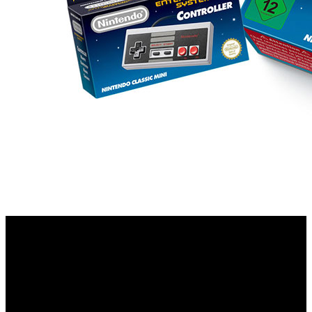
Nintendo ha desvelado el lanzamiento de la “nueva”
Nintendo Classic Mini: Nintendo Entertainment
consola
System
, que hará saltar lagrimillas hasta al más duro de
NES
los jugones. Se trata de la clásica
que regresa
renovada, en forma de réplica de la consola familiar