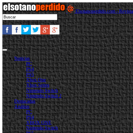
Elsotanoperdido.com - Revist
Noticias
PC
PS4
PS5
Xbox One
Xbox Series
Nintendo Switch
Nintendo Switch 2
Destacadas
Análisis
PC
PS4
XBOX ONE
Nintendo Switch