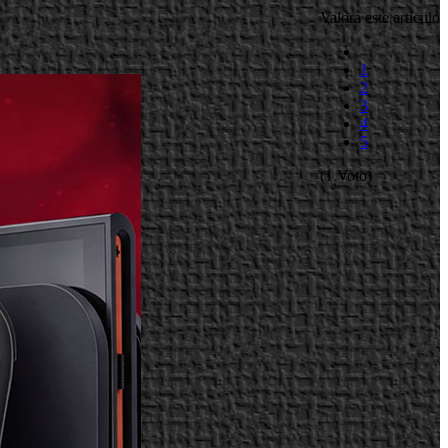
Valora este artículo
1
2
3
4
5
(1 Voto)