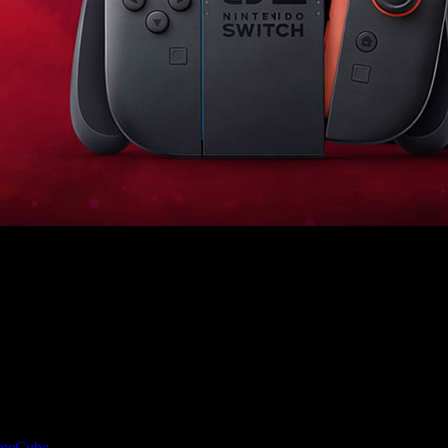
llones de unidades vendidas y la primera generación ya ha c
GameCube