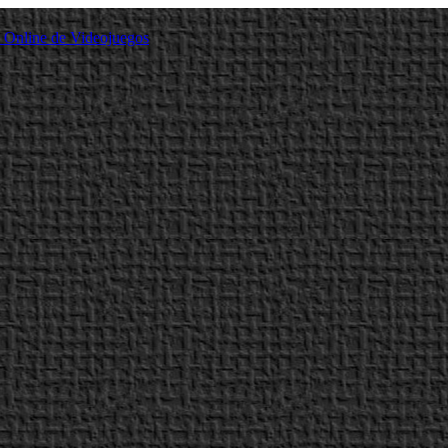
a Online de Videojuegos