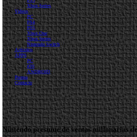
PS5
Xbox Series
Videos
PC
PS4
PS5
Xbox One
Xbox Series
Nintendo Switch
Artículos
APPS
PC
iOS
ANDROID
Prensa
Contacto
Nintendo presume de ventas millonarias de