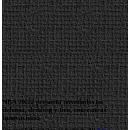
NBA 2K22 presenta novedades en
defensa, dribling y tiro, entre otras
innovaciones
Escrito por Redacción
Lunes, 06 Septiembre 2021
Noticias