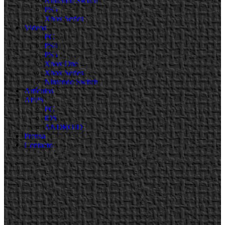
Nintendo Switch
PS5
Xbox Series
Videos
PC
PS4
PS5
Xbox One
Xbox Series
Nintendo Switch
Artículos
APPS
PC
iOS
ANDROID
Prensa
Contacto