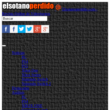
Elsotanoperdido.com -
Revista Online de Videojuegos
Noticias
PC
PS4
PS5
Xbox One
Xbox Series
Nintendo Switch
Nintendo Switch 2
Destacadas
Análisis
PC
PS4
XBOX ONE