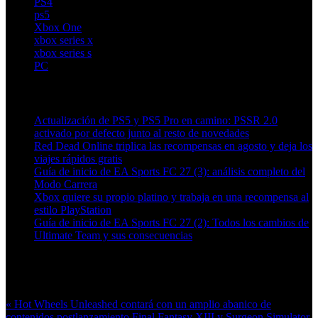
PS4
ps5
Xbox One
xbox series x
xbox series s
PC
Artículos relacionados (por etiqueta)
Actualización de PS5 y PS5 Pro en camino: PSSR 2.0
activado por defecto junto al resto de novedades
Red Dead Online triplica las recompensas en agosto y deja los
viajes rápidos gratis
Guía de inicio de EA Sports FC 27 (3): análisis completo del
Modo Carrera
Xbox quiere su propio platino y trabaja en una recompensa al
estilo PlayStation
Guía de inicio de EA Sports FC 27 (2): Todos los cambios de
Ultimate Team y sus consecuencias
Más en esta categoría:
« Hot Wheels Unleashed contará con un amplio abanico de
contenidos postlanzamiento
Final Fantasy XIII y Surgeon Simulator