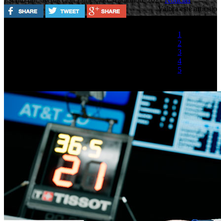
Valora este artículo
1
2
3
4
5
(1 Voto)