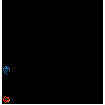
Elsotanoperdido.com es una revista de apoyo para medios
colaboradores de elsotanoperdido News And Videogames,
agencia editora y distribuidora de noticias relacionadas con la
industria del videojuego para medios generalistas. Prohibida la
reproducción total o parcial de estos contenidos sin el permiso
expreso de los autores. Todos los nombres comerciales, marcas,
imágenes, logos y signos distintivos que aparecen en este sitio web
están expresamente
autorizados, registrados y pertenecen son
propiedad de sus respectivos dueños