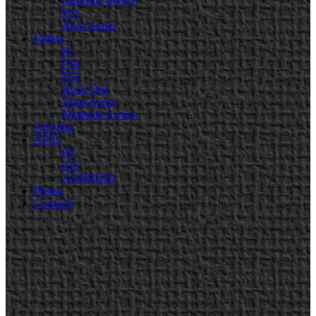
Nintendo Switch
PS5
Xbox Series
Videos
PC
PS4
PS5
Xbox One
Xbox Series
Nintendo Switch
Artículos
APPS
PC
iOS
ANDROID
Prensa
Contacto