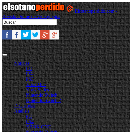
Elsotanoperdido.com -
Revista Online de Videojuegos
Noticias
PC
PS4
PS5
Xbox One
Xbox Series
Nintendo Switch
Nintendo Switch 2
Destacadas
Análisis
PC
PS4
XBOX ONE