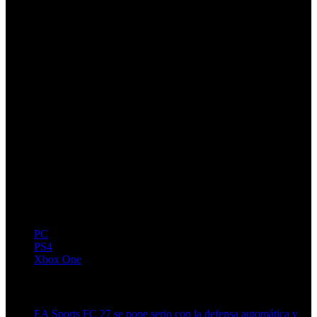
PC
PS4
Xbox One
Artículos relacionados (por etiqueta)
EA Sports FC 27 se pone serio con la defensa automática y