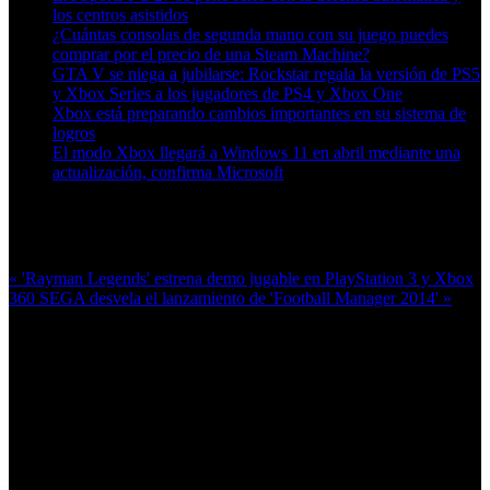
los centros asistidos
¿Cuántas consolas de segunda mano con su juego puedes
comprar por el precio de una Steam Machine?
GTA V se niega a jubilarse: Rockstar regala la versión de PS5
y Xbox Series a los jugadores de PS4 y Xbox One
Xbox está preparando cambios importantes en su sistema de
logros
El modo Xbox llegará a Windows 11 en abril mediante una
actualización, confirma Microsoft
Más en esta categoría:
« 'Rayman Legends' estrena demo jugable en PlayStation 3 y Xbox
360
SEGA desvela el lanzamiento de 'Football Manager 2014' »