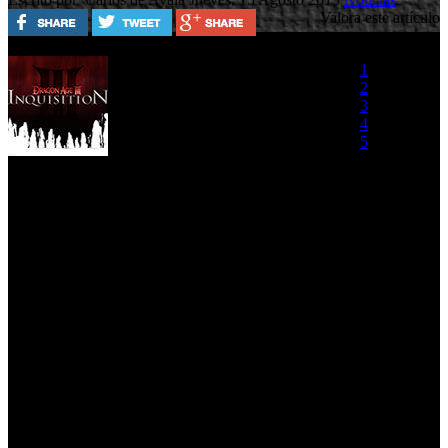
Valora este artículo
Mike Laidlaw, director creativo
1
en BioWare, ha comentado
2
algunos detalles del equipo que
3
acompañará al jugador en
4
'Dragon Age: Inquisition'
, un
5
grupo de aventureros que
no
contará con la presencia de Morrigan, pero
(0 votos)
que sí tendrá un papel relevante en la historia
del juego
: "Esto decepcionará a algunas personas, pero es
importante para nosotros ser honestos con este tema," comentó
Laidlaw. Sin perder el hilo, el guionista David Gaider, aportó nueva
información sobre la actitud de Morrigan,
cuyas acciones serán
distintas en relación a las decisiones que tomemos en el juego.
"Algunas reacciones no serán como nos las imaginamos," explica el
guionista. "Morrigan tiene un papel humano en esta historia, lo que
creo que podría sorprender porque piensan en ella como un
dispositivo de la trama. Ella tiene una gran historia y está
involucrada, [...] la estamos llevando a una posición más humana.
Esto tendrá sentido después de conocer los hechos,” explicó Gaider.
'Dragon Age: Inquisition',
nos trasladará de nuevo al universo de
la franquicia con la misión de acabar con la corrupción y el mal en la