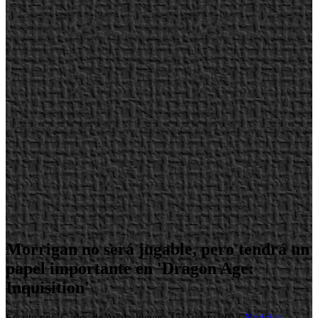
Morrigan no será jugable, pero tendrá un
papel importante en 'Dragon Age:
Inquisition'
Escrito por Carlos de Ayala
Jueves, 15 Agosto 2013
Noticias