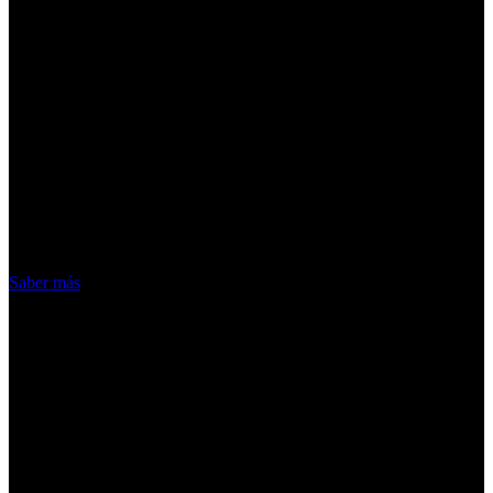
¡Atención! Las cookies nos permiten
ofrecer nuestros servicios. Al utilizar
nuestros servicios, aceptas el uso que
hacemos de las cookies
Acepto
Saber más