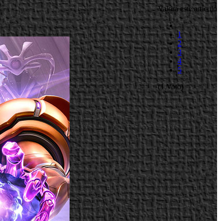
Valora este artículo
1
2
3
4
5
(1 Voto)