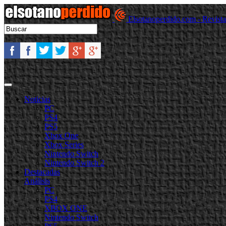
Elsotanoperdido.com - Revist
Noticias
PC
PS4
PS5
Xbox One
Xbox Series
Nintendo Switch
Nintendo Switch 2
Destacadas
Análisis
PC
PS4
XBOX ONE
Nintendo Switch