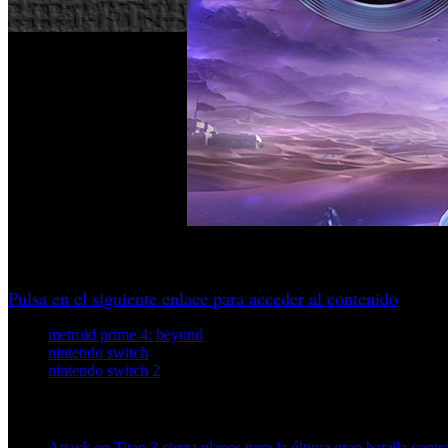
La aventura aterriza en Switch y Switch 2 con habilidades a
Pulsa en el siguiente enlace para acceder al contenido
metroid prime 4: beyond
nintendo switch
nintendo switch 2
Artículos relacionados (por etiqueta)
Attack on Titan 3 cierra planes para la última gran batalla contra