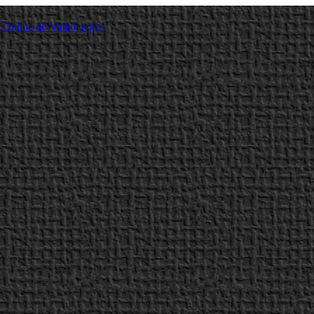
a Online de Videojuegos