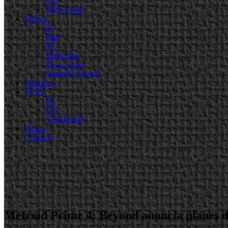
PS5
Xbox Series
Videos
PC
PS4
PS5
Xbox One
Xbox Series
Nintendo Switch
Artículos
APPS
PC
iOS
ANDROID
Prensa
Contacto
Metroid Prime 4: Beyond anuncia planes d