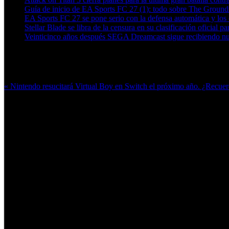
Guía de inicio de EA Sports FC 27 (1): todo sobre The Grounds
EA Sports FC 27 se pone serio con la defensa automática y los c
Stellar Blade se libra de la censura en su clasificación oficial p
Veinticinco años después SEGA Dreamcast sigue recibiendo n
Más en esta categoría:
« Nintendo resucitará Virtual Boy en Switch el próximo año. ¿Recuer