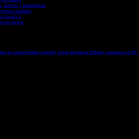
, precios y plataformas
entros asistidos
ara Switch 2
uevos juegos
das la controvertida consola?
Arena Breakout Infinite: requisitos en PC