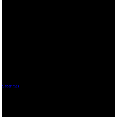
¡Atención! Las cookies nos permiten
ofrecer nuestros servicios. Al utilizar
nuestros servicios, aceptas el uso que
hacemos de las cookies
Acepto
Saber más