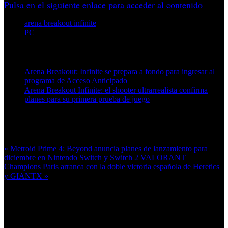
Pulsa en el siguiente enlace para acceder al contenido
arena breakout infinite
PC
Artículos relacionados (por etiqueta)
Arena Breakout: Infinite se prepara a fondo para ingresar al
programa de Acceso Anticipado
Arena Breakout Infinite: el shooter ultrarrealista confirma
planes para su primera prueba de juego
Más en esta categoría:
« Metroid Prime 4: Beyond anuncia planes de lanzamiento para
diciembre en Nintendo Switch y Switch 2
VALORANT
Champions Paris arranca con la doble victoria española de Heretics
y GIANTX »