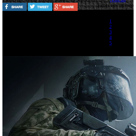
Valora este artículo
1
2
3
4
5
(1 Voto)