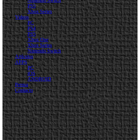
Nintendo Switch
PS5
Xbox Series
Videos
PC
PS4
PS5
Xbox One
Xbox Series
Nintendo Switch
Artículos
APPS
PC
iOS
ANDROID
Prensa
Contacto