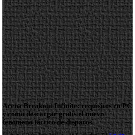
Arena Breakout Infinite: requisitos en PC
y cómo descargar gratis el nuevo
fenómeno táctico de disparos
Escrito por Oscar Torroba
Martes, 16 Septiembre 2025
Noticias