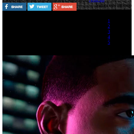
Valora este artículo
1
2
3
4
5
(2 votos)