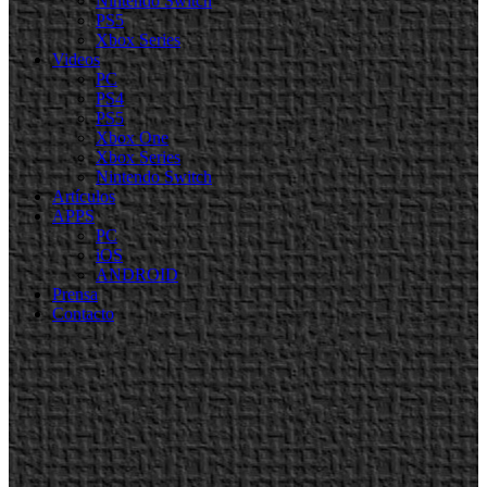
Nintendo Switch
PS5
Xbox Series
Videos
PC
PS4
PS5
Xbox One
Xbox Series
Nintendo Switch
Artículos
APPS
PC
iOS
ANDROID
Prensa
Contacto