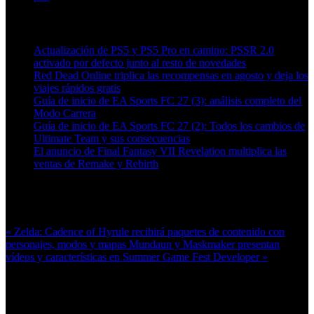
Artículos relacionados (por etiqueta)
Actualización de PS5 y PS5 Pro en camino: PSSR 2.0
activado por defecto junto al resto de novedades
Red Dead Online triplica las recompensas en agosto y deja los
viajes rápidos gratis
Guía de inicio de EA Sports FC 27 (3): análisis completo del
Modo Carrera
Guía de inicio de EA Sports FC 27 (2): Todos los cambios de
Ultimate Team y sus consecuencias
El anuncio de Final Fantasy VII Revelation multiplica las
ventas de Remake y Rebirth
Más en esta categoría:
« Zelda: Cadence of Hyrule recibirá paquetes de contenido con
personajes, modos y mapas
Mundaun y Maskmaker presentan
vídeos y características en Summer Game Fest Developer »