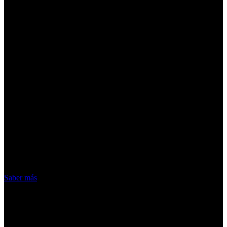
¡Atención! Las cookies nos permiten
ofrecer nuestros servicios. Al utilizar
nuestros servicios, aceptas el uso que
hacemos de las cookies
Acepto
Saber más