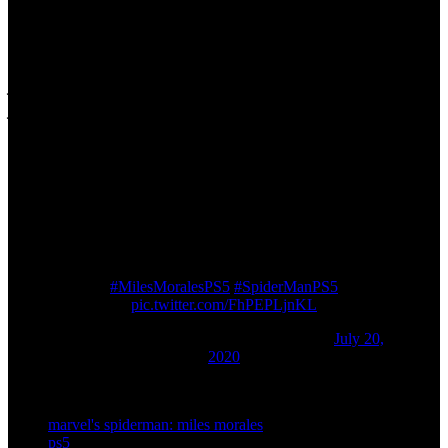
del juego lanzado en PlayStation 4. La llegada del título
con soporte para 60 cuadros por segundo es un hito
importante para los jugadores, considerando el estilo de
juego de acción rápida que caracteriza a la franquicia. El
juego protagonizado por el joven Morales llegará en
exclusiva a PlayStation 5 durante las vacaciones de
Navidad de 2020 y, en consecuencia, rondando el
lanzamiento de la consola de próxima generación.
Swing through the city like never before on PS5 with
an optional 4K / 60fps Performance Mode.
#MilesMoralesPS5
#SpiderManPS5
pic.twitter.com/FhPEPLjnKL
— Insomniac Games (@insomniacgames)
July 20,
2020
marvel's spiderman: miles morales
ps5