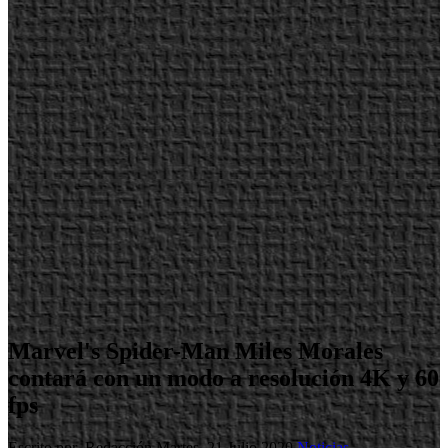
Marvel's Spider-Man Miles Morales
contará con un modo a resolución 4K y 60
fps
Escrito por Redacción
Martes, 21 Julio 2020
Noticias