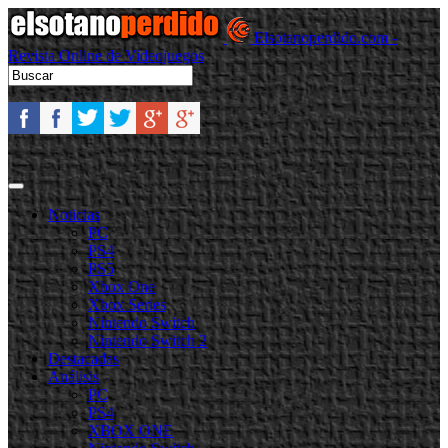
Elsotanoperdido.com -
Revista Online de Videojuegos
Noticias
PC
PS4
PS5
Xbox One
Xbox Series
Nintendo Switch
Nintendo Switch 2
Destacadas
Análisis
PC
PS4
XBOX ONE