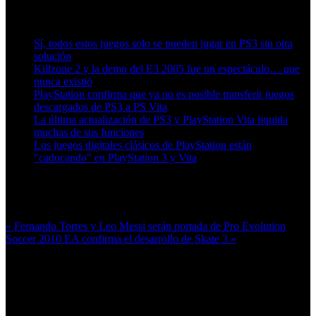
Artículos relacionados (por etiqueta)
Sí, todos estos juegos solo se pueden jugar en PS3 sin otra
solución
Killzone 2 y la demo del E3 2005 fue un espectáculo… que
nunca existió
PlayStation confirma que ya no es posible transferir juegos
descargados de PS3 a PS Vita
La última actualización de PS3 y PlayStation Vita liquida
muchas de sus funciones
Los juegos digitales clásicos de PlayStation están
"caducando" en PlayStation 3 y Vita
Más en esta categoría:
« Fernando Torres y Leo Messi serán portada de Pro Evolution
Soccer 2010
EA confirma el desarrollo de Skate 3 »