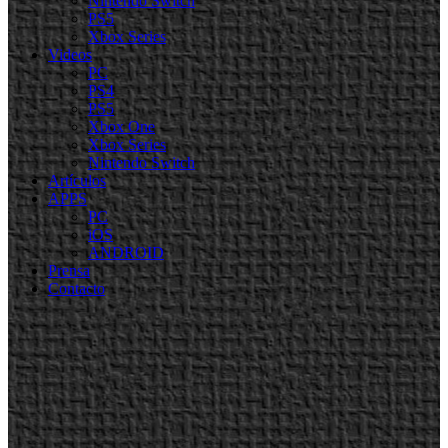
Nintendo Switch
PS5
Xbox Series
Videos
PC
PS4
PS5
Xbox One
Xbox Series
Nintendo Switch
Artículos
APPS
PC
iOS
ANDROID
Prensa
Contacto