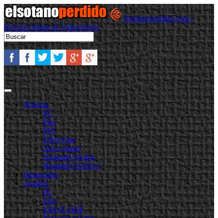
Elsotanoperdido.com -
Revista Online de Videojuegos
Noticias
PC
PS4
PS5
Xbox One
Xbox Series
Nintendo Switch
Nintendo Switch 2
Destacadas
Análisis
PC
PS4
XBOX ONE