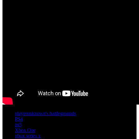
playerunknown's battlegrounds
PS4
ps5
Xbox One
xbox series x