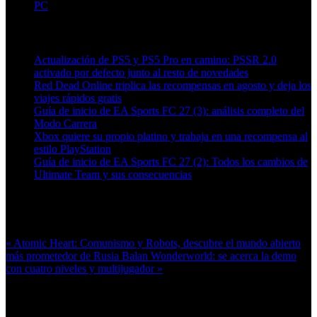
PC
Artículos relacionados (por etiqueta)
Actualización de PS5 y PS5 Pro en camino: PSSR 2.0
activado por defecto junto al resto de novedades
Red Dead Online triplica las recompensas en agosto y deja los
viajes rápidos gratis
Guía de inicio de EA Sports FC 27 (3): análisis completo del
Modo Carrera
Xbox quiere su propio platino y trabaja en una recompensa al
estilo PlayStation
Guía de inicio de EA Sports FC 27 (2): Todos los cambios de
Ultimate Team y sus consecuencias
Más en esta categoría:
« Atomic Heart: Comunismo y Robots, descubre el mundo abierto
más prometedor de Rusia
Balan Wonderworld: se acerca la demo
con cuatro niveles y multijugador »