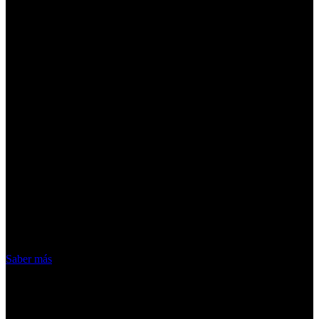
¡Atención! Las cookies nos permiten
ofrecer nuestros servicios. Al utilizar
nuestros servicios, aceptas el uso que
hacemos de las cookies
Acepto
Saber más