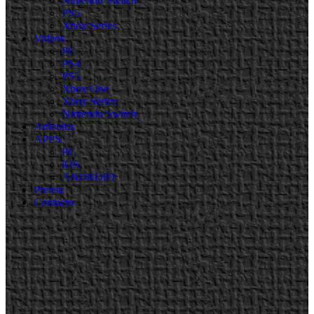
Nintendo Switch
PS5
Xbox Series
Videos
PC
PS4
PS5
Xbox One
Xbox Series
Nintendo Switch
Artículos
APPS
PC
iOS
ANDROID
Prensa
Contacto