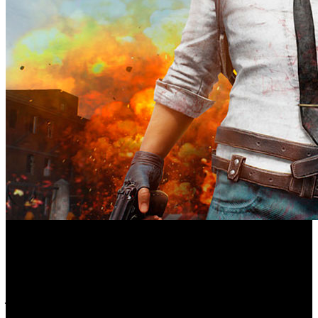
PUBG Corp, la empresa responsable de Battle Royale
Playerunknown's Battlegrounds
‘
’, tiene la firme
intención de ampliar considerablemente su catálogo de
juegos en un futuro próximo. Según informan desde la
compañía, se lanzará un nuevo juego sin anunciar que se