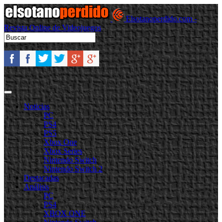
Elsotanoperdido.com -
Revista Online de Videojuegos
Noticias
PC
PS4
PS5
Xbox One
Xbox Series
Nintendo Switch
Nintendo Switch 2
Destacadas
Análisis
PC
PS4
XBOX ONE