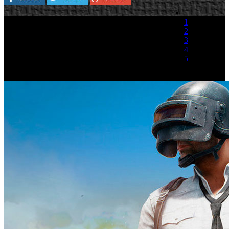
1
2
3
4
5
(1 Voto)