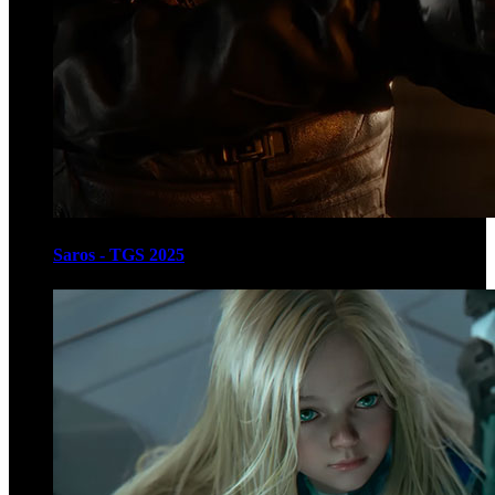
Saros - TGS 2025