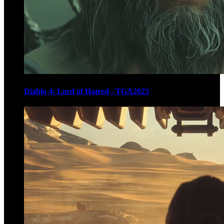
Diablo 4: Lord of Hatred - TGA2025