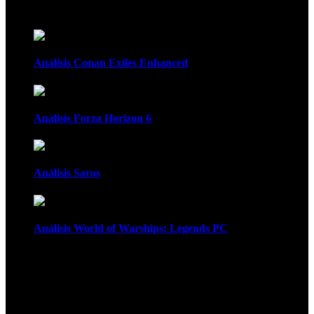
Recomendados
Análisis Conan Exiles Enhanced
Análisis Forza Horizon 6
Análisis Saros
Análisis World of Warships: Legends PC
1