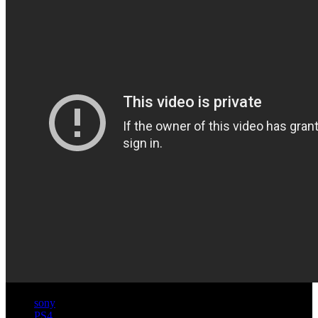
sony
PS4